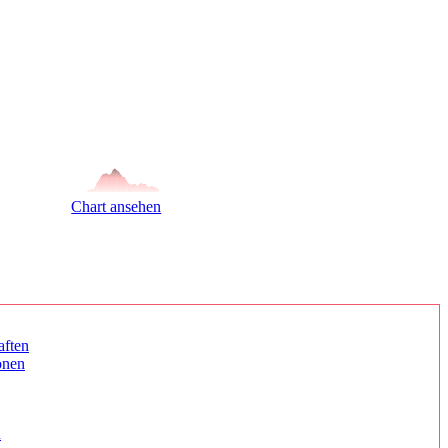
Chart ansehen
aften
onen
n