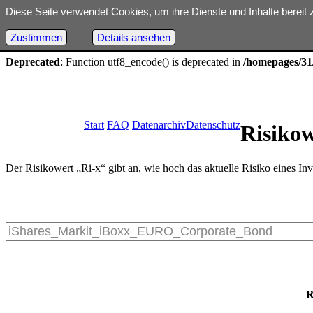
Diese Seite verwendet Cookies, um ihre Dienste und Inhalte bereit 
Deprecated
: Optional parameter $dbh declared before required parame
18
Zustimmen
Details ansehen
Deprecated
: Function utf8_encode() is deprecated in
/homepages/31/
Start
FAQ
Datenarchiv
Datenschutz
Risiko
Der Risikowert „Ri-x“ gibt an, wie hoch das aktuelle Risiko eines Inv
R