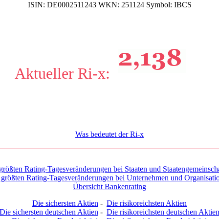
ISIN:
DE0002511243
WKN:
251124
Symbol:
IBCS
Aktueller Ri-x:
Was bedeutet der Ri-x
größten Rating-Tagesveränderungen bei Staaten und Staatengemeinsch
 größten Rating-Tagesveränderungen bei Unternehmen und Organisati
Übersicht Bankenrating
Die sichersten Aktien
-
Die risikoreichsten Aktien
Die sichersten deutschen Aktien
-
Die risikoreichsten deutschen Aktie