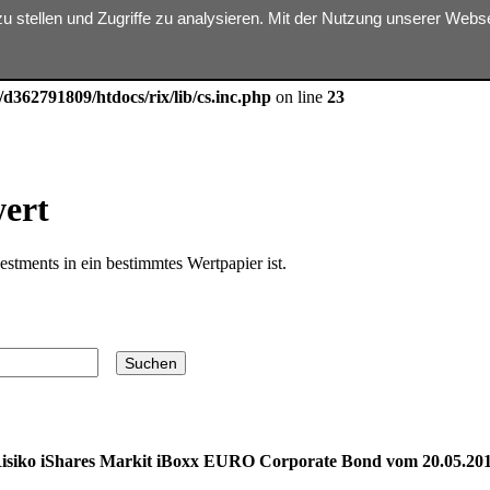
zu stellen und Zugriffe zu analysieren. Mit der Nutzung unserer Web
ter $dbn is implicitly treated as a required parameter in
/homepages/31
d362791809/htdocs/rix/lib/cs.inc.php
on line
23
wert
estments in ein bestimmtes Wertpapier ist.
isiko iShares Markit iBoxx EURO Corporate Bond vom 20.05.20