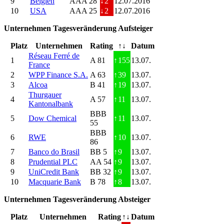
9
Belgien
AAA 28
↓
2
12.07.2016
10
USA
AAA 25
↓
2
12.07.2016
Unternehmen Tagesveränderung Aufsteiger
Platz
Unternehmen
Rating
↑↓
Datum
Réseau Ferré de
1
A 81
↑
155
13.07.
France
2
WPP Finance S.A.
A 63
↑
39
13.07.
3
Alcoa
B 41
↑
19
13.07.
Thurgauer
4
A 57
↑
11
13.07.
Kantonalbank
BBB
5
Dow Chemical
↑
11
13.07.
55
BBB
6
RWE
↑
10
13.07.
86
7
Banco do Brasil
BB 5
↑
9
13.07.
8
Prudential PLC
AA 54
↑
9
13.07.
9
UniCredit Bank
BB 32
↑
9
13.07.
10
Macquarie Bank
B 78
↑
8
13.07.
Unternehmen Tagesveränderung Absteiger
Platz
Unternehmen
Rating
↑↓
Datum