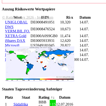
Auszug Risikowerte Wertpapiere
© Rating Index 2026 - Impressum
Wert
ISIN
Ri-x
Datum
UNIGLOBAL
DE0008491051
10,320
14.07.
DWS
DE0008476524
10,673
14.07.
VERM.BIL.FO.
XETRA Gold
DE000A0S9GB0
11,474
14.07.
iShares DAX
DE0005933931
12,620
14.07.
Microsoft
US5949181045
20,822
14.07.
DAIMLER
DE0007100000
46,047
14.07.
Brent Oil
DE000A0KRKM5
71,382
14.07.
Bitcoin
BITCOIN
185.899,000
14.07.
Staaten Tagesveränderung Aufsteiger
Platz
Staat
Rating
↑↓
Datum
BBB
1
Südafrika
↑
15
12.07.2016