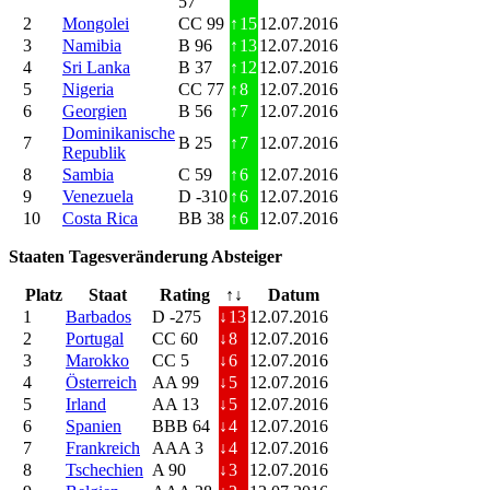
57
2
Mongolei
CC 99
↑
15
12.07.2016
3
Namibia
B 96
↑
13
12.07.2016
4
Sri Lanka
B 37
↑
12
12.07.2016
5
Nigeria
CC 77
↑
8
12.07.2016
6
Georgien
B 56
↑
7
12.07.2016
Dominikanische
7
B 25
↑
7
12.07.2016
Republik
8
Sambia
C 59
↑
6
12.07.2016
9
Venezuela
D -310
↑
6
12.07.2016
10
Costa Rica
BB 38
↑
6
12.07.2016
Staaten Tagesveränderung Absteiger
Platz
Staat
Rating
↑↓
Datum
1
Barbados
D -275
↓
13
12.07.2016
2
Portugal
CC 60
↓
8
12.07.2016
3
Marokko
CC 5
↓
6
12.07.2016
4
Österreich
AA 99
↓
5
12.07.2016
5
Irland
AA 13
↓
5
12.07.2016
6
Spanien
BBB 64
↓
4
12.07.2016
7
Frankreich
AAA 3
↓
4
12.07.2016
8
Tschechien
A 90
↓
3
12.07.2016