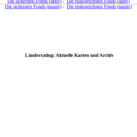
Die sichersten Fonds (aktiv)
-
Die risikoreichsten Fonds (aktiv)
Die sichersten Fonds (passiv)
-
Die risikoreichsten Fonds (passiv)
Länderrating: Aktuelle Karten und Archiv