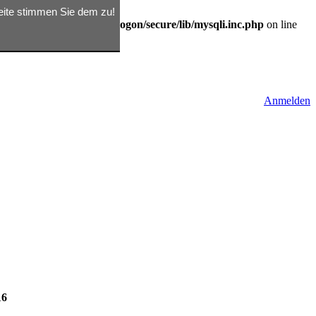
seite stimmen Sie dem zu!
/d362791809/htdocs/rix/logon/secure/lib/mysqli.inc.php
on line
Anmelden
16