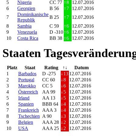
5
Nigeria
CC 77
↑
8
12.07.2016
6
Georgien
B 56
↑
7
12.07.2016
Dominikanische
7
B 25
↑
7
12.07.2016
Republik
8
Sambia
C 59
↑
6
12.07.2016
9
Venezuela
D -310
↑
6
12.07.2016
10
Costa Rica
BB 38
↑
6
12.07.2016
Staaten Tagesveränderung
Platz
Staat
Rating
↑↓
Datum
1
Barbados
D -275
↓
13
12.07.2016
2
Portugal
CC 60
↓
8
12.07.2016
3
Marokko
CC 5
↓
6
12.07.2016
4
Österreich
AA 99
↓
5
12.07.2016
5
Irland
AA 13
↓
5
12.07.2016
6
Spanien
BBB 64
↓
4
12.07.2016
7
Frankreich
AAA 3
↓
4
12.07.2016
8
Tschechien
A 90
↓
3
12.07.2016
9
Belgien
AAA 28
↓
2
12.07.2016
10
USA
AAA 25
↓
2
12.07.2016