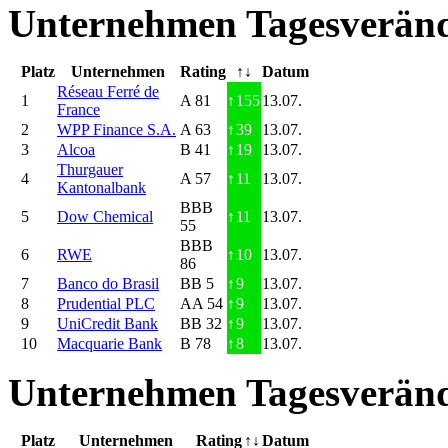
Unternehmen Tagesveränd
Platz
Unternehmen
Rating
↑↓
Datum
Réseau Ferré de
1
A 81
↑
155
13.07.
France
2
WPP Finance S.A.
A 63
↑
39
13.07.
3
Alcoa
B 41
↑
19
13.07.
Thurgauer
4
A 57
↑
11
13.07.
Kantonalbank
BBB
5
Dow Chemical
↑
11
13.07.
55
BBB
6
RWE
↑
10
13.07.
86
7
Banco do Brasil
BB 5
↑
9
13.07.
8
Prudential PLC
AA 54
↑
9
13.07.
9
UniCredit Bank
BB 32
↑
9
13.07.
10
Macquarie Bank
B 78
↑
8
13.07.
Unternehmen Tagesveränd
Platz
Unternehmen
Rating
↑↓
Datum