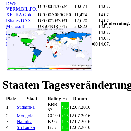
DWS
DE0008476524
10,673
14.07.
VERM.BIL.FO.
XETRA Gold
DE000A0S9GB0
11,474
14.07.
iShares DAX
DE0005933931
12,620
14.07.
Länderrating:
Microsoft
US5949181045
20,822
14.07.
DAIMLER
DE0007100000
46,047
14.07.
Brent Oil
DE000A0KRKM5
71,382
14.07.
Bitcoin
BITCOIN
185.899,000
14.07.
Staaten Tagesveränderung
Platz
Staat
Rating
↑↓
Datum
BBB
1
Südafrika
↑
15
12.07.2016
57
2
Mongolei
CC 99
↑
15
12.07.2016
3
Namibia
B 96
↑
13
12.07.2016
4
Sri Lanka
B 37
↑
12
12.07.2016