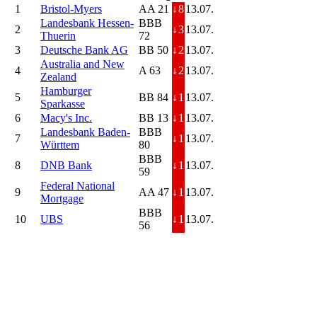
1
Bristol-Myers
AA 21
↓
8
13.07.
Landesbank Hessen-
BBB
2
↓
3
13.07.
Thuerin
72
3
Deutsche Bank AG
BB 50
↓
2
13.07.
Australia and New
4
A 63
↓
2
13.07.
Zealand
Hamburger
5
BB 84
↓
1
13.07.
Sparkasse
6
Macy's Inc.
BB 13
↓
1
13.07.
Landesbank Baden-
BBB
7
↓
1
13.07.
Württem
80
BBB
8
DNB Bank
↓
1
13.07.
59
Federal National
9
AA 47
↓
1
13.07.
Mortgage
BBB
10
UBS
↓
1
13.07.
56