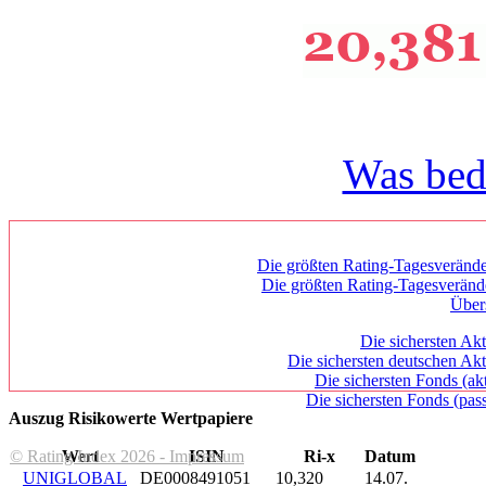
Was bed
Die größten Rating-Tagesverände
Die größten Rating-Tagesverän
Über
Die sichersten Akt
Die sichersten deutschen Akt
Die sichersten Fonds (ak
Die sichersten Fonds (pass
Auszug Risikowerte Wertpapiere
© Rating Index 2026 - Impressum
Wert
ISIN
Ri-x
Datum
UNIGLOBAL
DE0008491051
10,320
14.07.