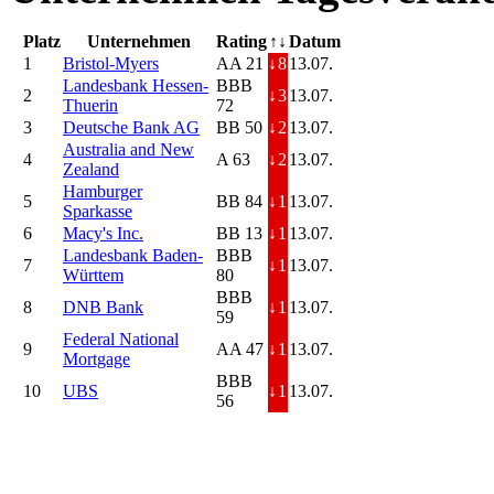
Platz
Unternehmen
Rating
↑↓
Datum
1
Bristol-Myers
AA 21
↓
8
13.07.
Landesbank Hessen-
BBB
2
↓
3
13.07.
Thuerin
72
3
Deutsche Bank AG
BB 50
↓
2
13.07.
Australia and New
4
A 63
↓
2
13.07.
Zealand
Hamburger
5
BB 84
↓
1
13.07.
Sparkasse
6
Macy's Inc.
BB 13
↓
1
13.07.
Landesbank Baden-
BBB
7
↓
1
13.07.
Württem
80
BBB
8
DNB Bank
↓
1
13.07.
59
Federal National
9
AA 47
↓
1
13.07.
Mortgage
BBB
10
UBS
↓
1
13.07.
56