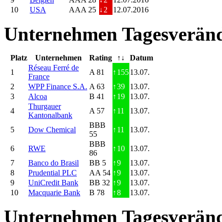
10
USA
AAA 25
↓
2
12.07.2016
Unternehmen Tagesveränd
Platz
Unternehmen
Rating
↑↓
Datum
Réseau Ferré de
1
A 81
↑
155
13.07.
France
2
WPP Finance S.A.
A 63
↑
39
13.07.
3
Alcoa
B 41
↑
19
13.07.
Thurgauer
4
A 57
↑
11
13.07.
Kantonalbank
BBB
5
Dow Chemical
↑
11
13.07.
55
BBB
6
RWE
↑
10
13.07.
86
7
Banco do Brasil
BB 5
↑
9
13.07.
8
Prudential PLC
AA 54
↑
9
13.07.
9
UniCredit Bank
BB 32
↑
9
13.07.
10
Macquarie Bank
B 78
↑
8
13.07.
Unternehmen Tagesveränd