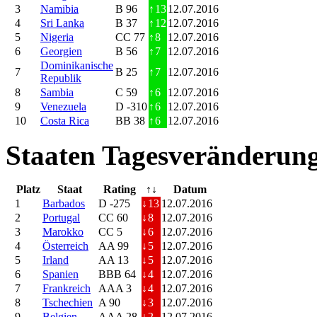
3
Namibia
B 96
↑
13
12.07.2016
4
Sri Lanka
B 37
↑
12
12.07.2016
5
Nigeria
CC 77
↑
8
12.07.2016
6
Georgien
B 56
↑
7
12.07.2016
Dominikanische
7
B 25
↑
7
12.07.2016
Republik
8
Sambia
C 59
↑
6
12.07.2016
9
Venezuela
D -310
↑
6
12.07.2016
10
Costa Rica
BB 38
↑
6
12.07.2016
Staaten Tagesveränderung
Platz
Staat
Rating
↑↓
Datum
1
Barbados
D -275
↓
13
12.07.2016
2
Portugal
CC 60
↓
8
12.07.2016
3
Marokko
CC 5
↓
6
12.07.2016
4
Österreich
AA 99
↓
5
12.07.2016
5
Irland
AA 13
↓
5
12.07.2016
6
Spanien
BBB 64
↓
4
12.07.2016
7
Frankreich
AAA 3
↓
4
12.07.2016
8
Tschechien
A 90
↓
3
12.07.2016
9
Belgien
AAA 28
↓
2
12.07.2016