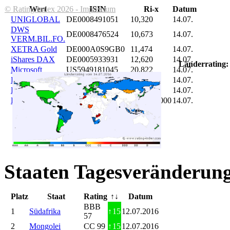
© Rating Index 2026 - Impressum
Wert
ISIN
Ri-x
Datum
UNIGLOBAL
DE0008491051
10,320
14.07.
DWS
DE0008476524
10,673
14.07.
VERM.BIL.FO.
XETRA Gold
DE000A0S9GB0
11,474
14.07.
iShares DAX
DE0005933931
12,620
14.07.
Länderrating:
Microsoft
US5949181045
20,822
14.07.
DAIMLER
DE0007100000
46,047
14.07.
Brent Oil
DE000A0KRKM5
71,382
14.07.
Bitcoin
BITCOIN
185.899,000
14.07.
Staaten Tagesveränderung
Platz
Staat
Rating
↑↓
Datum
BBB
1
Südafrika
↑
15
12.07.2016
57
2
Mongolei
CC 99
↑
15
12.07.2016