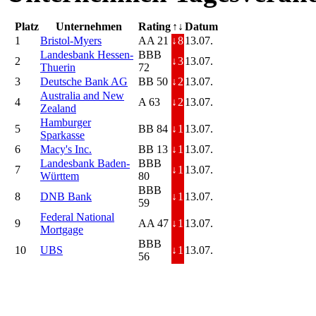
Platz
Unternehmen
Rating
↑↓
Datum
1
Bristol-Myers
AA 21
↓
8
13.07.
Landesbank Hessen-
BBB
2
↓
3
13.07.
Thuerin
72
3
Deutsche Bank AG
BB 50
↓
2
13.07.
Australia and New
4
A 63
↓
2
13.07.
Zealand
Hamburger
5
BB 84
↓
1
13.07.
Sparkasse
6
Macy's Inc.
BB 13
↓
1
13.07.
Landesbank Baden-
BBB
7
↓
1
13.07.
Württem
80
BBB
8
DNB Bank
↓
1
13.07.
59
Federal National
9
AA 47
↓
1
13.07.
Mortgage
BBB
10
UBS
↓
1
13.07.
56