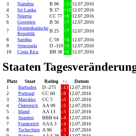
3
Namibia
B 96
↑
13
12.07.2016
4
Sri Lanka
B 37
↑
12
12.07.2016
5
Nigeria
CC 77
↑
8
12.07.2016
6
Georgien
B 56
↑
7
12.07.2016
Dominikanische
7
B 25
↑
7
12.07.2016
Republik
8
Sambia
C 59
↑
6
12.07.2016
9
Venezuela
D -310
↑
6
12.07.2016
10
Costa Rica
BB 38
↑
6
12.07.2016
Staaten Tagesveränderung
Platz
Staat
Rating
↑↓
Datum
1
Barbados
D -275
↓
13
12.07.2016
2
Portugal
CC 60
↓
8
12.07.2016
3
Marokko
CC 5
↓
6
12.07.2016
4
Österreich
AA 99
↓
5
12.07.2016
5
Irland
AA 13
↓
5
12.07.2016
6
Spanien
BBB 64
↓
4
12.07.2016
7
Frankreich
AAA 3
↓
4
12.07.2016
8
Tschechien
A 90
↓
3
12.07.2016
9
Belgien
AAA 28
↓
2
12.07.2016