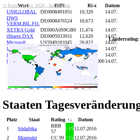
© Rating Index 2026 - Impressum
Wert
ISIN
Ri-x
Datum
UNIGLOBAL
DE0008491051
10,320
14.07.
DWS
DE0008476524
10,673
14.07.
VERM.BIL.FO.
XETRA Gold
DE000A0S9GB0
11,474
14.07.
iShares DAX
DE0005933931
12,620
14.07.
Länderrating:
Microsoft
US5949181045
20,822
14.07.
DAIMLER
DE0007100000
46,047
14.07.
Brent Oil
DE000A0KRKM5
71,382
14.07.
Bitcoin
BITCOIN
185.899,000
14.07.
Staaten Tagesveränderung
Platz
Staat
Rating
↑↓
Datum
BBB
1
Südafrika
↑
15
12.07.2016
57
2
Mongolei
CC 99
↑
15
12.07.2016