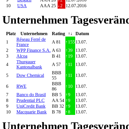
10
USA
AAA 25
↓
2
12.07.2016
Unternehmen Tagesveränd
Platz
Unternehmen
Rating
↑↓
Datum
Réseau Ferré de
1
A 81
↑
155
13.07.
France
2
WPP Finance S.A.
A 63
↑
39
13.07.
3
Alcoa
B 41
↑
19
13.07.
Thurgauer
4
A 57
↑
11
13.07.
Kantonalbank
BBB
5
Dow Chemical
↑
11
13.07.
55
BBB
6
RWE
↑
10
13.07.
86
7
Banco do Brasil
BB 5
↑
9
13.07.
8
Prudential PLC
AA 54
↑
9
13.07.
9
UniCredit Bank
BB 32
↑
9
13.07.
10
Macquarie Bank
B 78
↑
8
13.07.
Unternehmen Tagesveränd