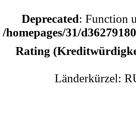
Deprecated
: Function 
/homepages/31/d362791809
Rating (Kreditwürdigke
Länderkürzel:
R