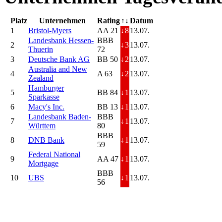
Platz
Unternehmen
Rating
↑↓
Datum
1
Bristol-Myers
AA 21
↓
8
13.07.
Landesbank Hessen-
BBB
2
↓
3
13.07.
Thuerin
72
3
Deutsche Bank AG
BB 50
↓
2
13.07.
Australia and New
4
A 63
↓
2
13.07.
Zealand
Hamburger
5
BB 84
↓
1
13.07.
Sparkasse
6
Macy's Inc.
BB 13
↓
1
13.07.
Landesbank Baden-
BBB
7
↓
1
13.07.
Württem
80
BBB
8
DNB Bank
↓
1
13.07.
59
Federal National
9
AA 47
↓
1
13.07.
Mortgage
BBB
10
UBS
↓
1
13.07.
56