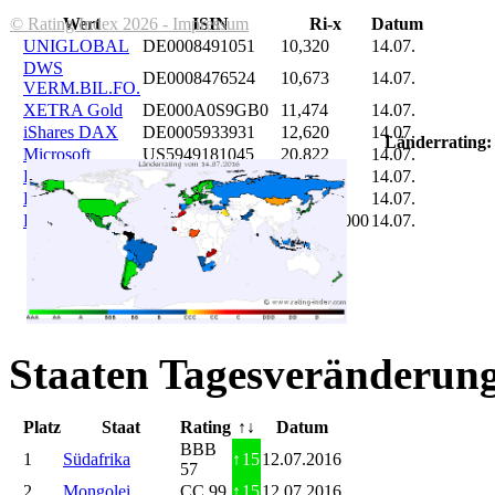
© Rating Index 2026 - Impressum
Wert
ISIN
Ri-x
Datum
UNIGLOBAL
DE0008491051
10,320
14.07.
DWS
DE0008476524
10,673
14.07.
VERM.BIL.FO.
XETRA Gold
DE000A0S9GB0
11,474
14.07.
iShares DAX
DE0005933931
12,620
14.07.
Länderrating:
Microsoft
US5949181045
20,822
14.07.
DAIMLER
DE0007100000
46,047
14.07.
Brent Oil
DE000A0KRKM5
71,382
14.07.
Bitcoin
BITCOIN
185.899,000
14.07.
Staaten Tagesveränderung
Platz
Staat
Rating
↑↓
Datum
BBB
1
Südafrika
↑
15
12.07.2016
57
2
Mongolei
CC 99
↑
15
12.07.2016