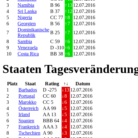
3
Namibia
B 96
↑
13
12.07.2016
4
Sri Lanka
B 37
↑
12
12.07.2016
5
Nigeria
CC 77
↑
8
12.07.2016
6
Georgien
B 56
↑
7
12.07.2016
Dominikanische
7
B 25
↑
7
12.07.2016
Republik
8
Sambia
C 59
↑
6
12.07.2016
9
Venezuela
D -310
↑
6
12.07.2016
10
Costa Rica
BB 38
↑
6
12.07.2016
Staaten Tagesveränderung
Platz
Staat
Rating
↑↓
Datum
1
Barbados
D -275
↓
13
12.07.2016
2
Portugal
CC 60
↓
8
12.07.2016
3
Marokko
CC 5
↓
6
12.07.2016
4
Österreich
AA 99
↓
5
12.07.2016
5
Irland
AA 13
↓
5
12.07.2016
6
Spanien
BBB 64
↓
4
12.07.2016
7
Frankreich
AAA 3
↓
4
12.07.2016
8
Tschechien
A 90
↓
3
12.07.2016