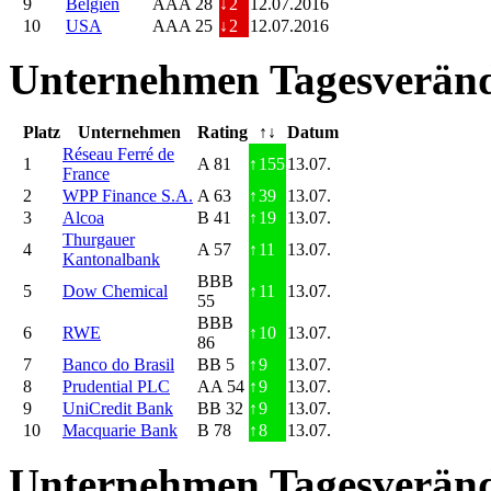
9
Belgien
AAA 28
↓
2
12.07.2016
10
USA
AAA 25
↓
2
12.07.2016
Unternehmen Tagesveränd
Platz
Unternehmen
Rating
↑↓
Datum
Réseau Ferré de
1
A 81
↑
155
13.07.
France
2
WPP Finance S.A.
A 63
↑
39
13.07.
3
Alcoa
B 41
↑
19
13.07.
Thurgauer
4
A 57
↑
11
13.07.
Kantonalbank
BBB
5
Dow Chemical
↑
11
13.07.
55
BBB
6
RWE
↑
10
13.07.
86
7
Banco do Brasil
BB 5
↑
9
13.07.
8
Prudential PLC
AA 54
↑
9
13.07.
9
UniCredit Bank
BB 32
↑
9
13.07.
10
Macquarie Bank
B 78
↑
8
13.07.
Unternehmen Tagesveränd