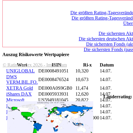
Die größten Rating-Tagesverände
Die größten Rating-Tagesverän
Über
Die sichersten Akt
Die sichersten deutschen Akt
Die sichersten Fonds (ak
Die sichersten Fonds (pass
Auszug Risikowerte Wertpapiere
© Rating Index 2026 - Impressum
Wert
ISIN
Ri-x
Datum
UNIGLOBAL
DE0008491051
10,320
14.07.
DWS
DE0008476524
10,673
14.07.
VERM.BIL.FO.
XETRA Gold
DE000A0S9GB0
11,474
14.07.
iShares DAX
DE0005933931
12,620
14.07.
Länderrating:
Microsoft
US5949181045
20,822
14.07.
DAIMLER
DE0007100000
46,047
14.07.
Brent Oil
DE000A0KRKM5
71,382
14.07.
Bitcoin
BITCOIN
185.899,000
14.07.