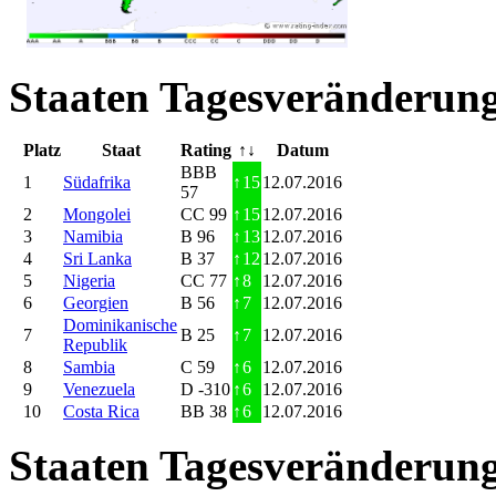
Staaten Tagesveränderung
Platz
Staat
Rating
↑↓
Datum
BBB
1
Südafrika
↑
15
12.07.2016
57
2
Mongolei
CC 99
↑
15
12.07.2016
3
Namibia
B 96
↑
13
12.07.2016
4
Sri Lanka
B 37
↑
12
12.07.2016
5
Nigeria
CC 77
↑
8
12.07.2016
6
Georgien
B 56
↑
7
12.07.2016
Dominikanische
7
B 25
↑
7
12.07.2016
Republik
8
Sambia
C 59
↑
6
12.07.2016
9
Venezuela
D -310
↑
6
12.07.2016
10
Costa Rica
BB 38
↑
6
12.07.2016
Staaten Tagesveränderung