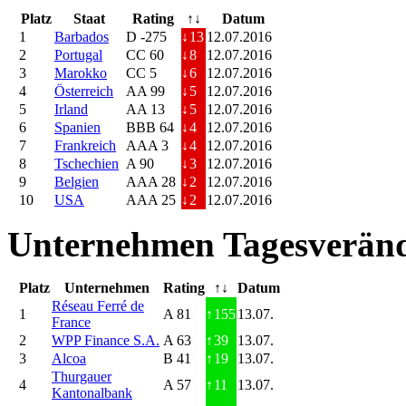
Platz
Staat
Rating
↑↓
Datum
1
Barbados
D -275
↓
13
12.07.2016
2
Portugal
CC 60
↓
8
12.07.2016
3
Marokko
CC 5
↓
6
12.07.2016
4
Österreich
AA 99
↓
5
12.07.2016
5
Irland
AA 13
↓
5
12.07.2016
6
Spanien
BBB 64
↓
4
12.07.2016
7
Frankreich
AAA 3
↓
4
12.07.2016
8
Tschechien
A 90
↓
3
12.07.2016
9
Belgien
AAA 28
↓
2
12.07.2016
10
USA
AAA 25
↓
2
12.07.2016
Unternehmen Tagesveränd
Platz
Unternehmen
Rating
↑↓
Datum
Réseau Ferré de
1
A 81
↑
155
13.07.
France
2
WPP Finance S.A.
A 63
↑
39
13.07.
3
Alcoa
B 41
↑
19
13.07.
Thurgauer
4
A 57
↑
11
13.07.
Kantonalbank