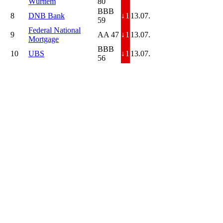
Württem
80
BBB
8
DNB Bank
↓
1
13.07.
59
Federal National
9
AA 47
↓
1
13.07.
Mortgage
BBB
10
UBS
↓
1
13.07.
56