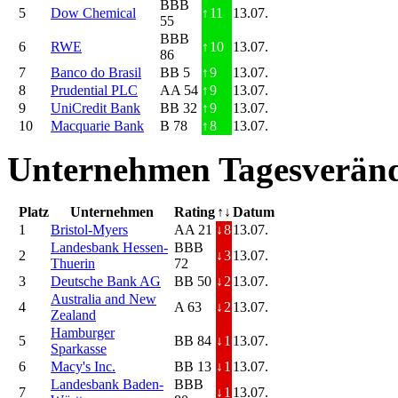
BBB
5
Dow Chemical
↑
11
13.07.
55
BBB
6
RWE
↑
10
13.07.
86
7
Banco do Brasil
BB 5
↑
9
13.07.
8
Prudential PLC
AA 54
↑
9
13.07.
9
UniCredit Bank
BB 32
↑
9
13.07.
10
Macquarie Bank
B 78
↑
8
13.07.
Unternehmen Tagesveränd
Platz
Unternehmen
Rating
↑↓
Datum
1
Bristol-Myers
AA 21
↓
8
13.07.
Landesbank Hessen-
BBB
2
↓
3
13.07.
Thuerin
72
3
Deutsche Bank AG
BB 50
↓
2
13.07.
Australia and New
4
A 63
↓
2
13.07.
Zealand
Hamburger
5
BB 84
↓
1
13.07.
Sparkasse
6
Macy's Inc.
BB 13
↓
1
13.07.
Landesbank Baden-
BBB
7
↓
1
13.07.