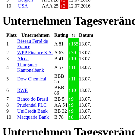
10
USA
AAA 25
↓
2
12.07.2016
Unternehmen Tagesveränd
Platz
Unternehmen
Rating
↑↓
Datum
Réseau Ferré de
1
A 81
↑
155
13.07.
France
2
WPP Finance S.A.
A 63
↑
39
13.07.
3
Alcoa
B 41
↑
19
13.07.
Thurgauer
4
A 57
↑
11
13.07.
Kantonalbank
BBB
5
Dow Chemical
↑
11
13.07.
55
BBB
6
RWE
↑
10
13.07.
86
7
Banco do Brasil
BB 5
↑
9
13.07.
8
Prudential PLC
AA 54
↑
9
13.07.
9
UniCredit Bank
BB 32
↑
9
13.07.
10
Macquarie Bank
B 78
↑
8
13.07.
Unternehmen Tagesveränd