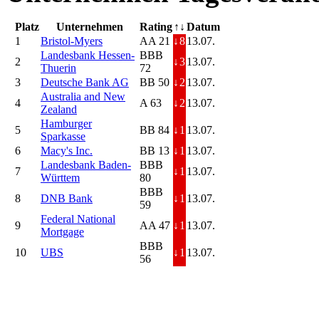
Platz
Unternehmen
Rating
↑↓
Datum
1
Bristol-Myers
AA 21
↓
8
13.07.
Landesbank Hessen-
BBB
2
↓
3
13.07.
Thuerin
72
3
Deutsche Bank AG
BB 50
↓
2
13.07.
Australia and New
4
A 63
↓
2
13.07.
Zealand
Hamburger
5
BB 84
↓
1
13.07.
Sparkasse
6
Macy's Inc.
BB 13
↓
1
13.07.
Landesbank Baden-
BBB
7
↓
1
13.07.
Württem
80
BBB
8
DNB Bank
↓
1
13.07.
59
Federal National
9
AA 47
↓
1
13.07.
Mortgage
BBB
10
UBS
↓
1
13.07.
56