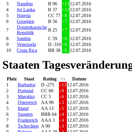
3
Namibia
B 96
↑
13
12.07.2016
4
Sri Lanka
B 37
↑
12
12.07.2016
5
Nigeria
CC 77
↑
8
12.07.2016
6
Georgien
B 56
↑
7
12.07.2016
Dominikanische
7
B 25
↑
7
12.07.2016
Republik
8
Sambia
C 59
↑
6
12.07.2016
9
Venezuela
D -310
↑
6
12.07.2016
10
Costa Rica
BB 38
↑
6
12.07.2016
Staaten Tagesveränderung
Platz
Staat
Rating
↑↓
Datum
1
Barbados
D -275
↓
13
12.07.2016
2
Portugal
CC 60
↓
8
12.07.2016
3
Marokko
CC 5
↓
6
12.07.2016
4
Österreich
AA 99
↓
5
12.07.2016
5
Irland
AA 13
↓
5
12.07.2016
6
Spanien
BBB 64
↓
4
12.07.2016
7
Frankreich
AAA 3
↓
4
12.07.2016
8
Tschechien
A 90
↓
3
12.07.2016
9
Belgien
AAA 28
↓
2
12.07.2016