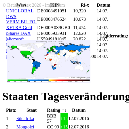
© Rating Index 2026 - Impressum
Wert
ISIN
Ri-x
Datum
UNIGLOBAL
DE0008491051
10,320
14.07.
DWS
DE0008476524
10,673
14.07.
VERM.BIL.FO.
XETRA Gold
DE000A0S9GB0
11,474
14.07.
iShares DAX
DE0005933931
12,620
14.07.
Länderrating:
Microsoft
US5949181045
20,822
14.07.
DAIMLER
DE0007100000
46,047
14.07.
Brent Oil
DE000A0KRKM5
71,382
14.07.
Bitcoin
BITCOIN
185.899,000
14.07.
Staaten Tagesveränderung
Platz
Staat
Rating
↑↓
Datum
BBB
1
Südafrika
↑
15
12.07.2016
57
2
Mongolei
CC 99
↑
15
12.07.2016