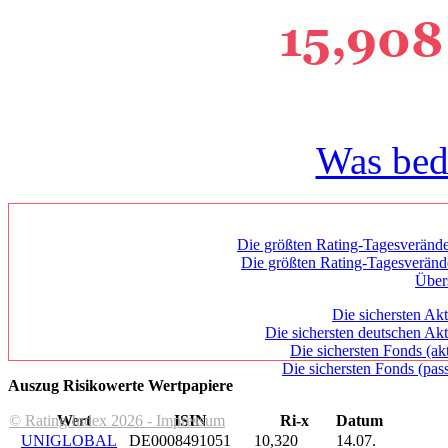
Was bed
Die größten Rating-Tagesverände
Die größten Rating-Tagesverän
Über
Die sichersten Akt
Die sichersten deutschen Akt
Die sichersten Fonds (ak
Die sichersten Fonds (pass
Auszug Risikowerte Wertpapiere
© Rating Index 2026 - Impressum
Wert
ISIN
Ri-x
Datum
UNIGLOBAL
DE0008491051
10,320
14.07.