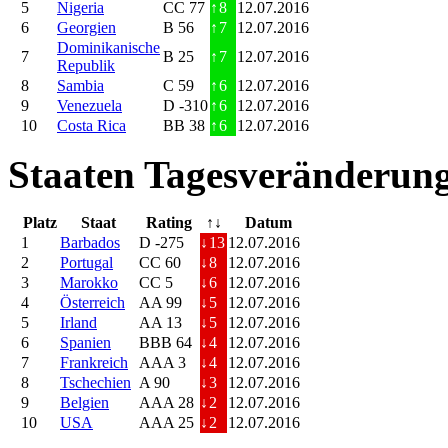
5
Nigeria
CC 77
↑
8
12.07.2016
6
Georgien
B 56
↑
7
12.07.2016
Dominikanische
7
B 25
↑
7
12.07.2016
Republik
8
Sambia
C 59
↑
6
12.07.2016
9
Venezuela
D -310
↑
6
12.07.2016
10
Costa Rica
BB 38
↑
6
12.07.2016
Staaten Tagesveränderung
Platz
Staat
Rating
↑↓
Datum
1
Barbados
D -275
↓
13
12.07.2016
2
Portugal
CC 60
↓
8
12.07.2016
3
Marokko
CC 5
↓
6
12.07.2016
4
Österreich
AA 99
↓
5
12.07.2016
5
Irland
AA 13
↓
5
12.07.2016
6
Spanien
BBB 64
↓
4
12.07.2016
7
Frankreich
AAA 3
↓
4
12.07.2016
8
Tschechien
A 90
↓
3
12.07.2016
9
Belgien
AAA 28
↓
2
12.07.2016
10
USA
AAA 25
↓
2
12.07.2016