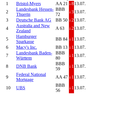
1
Bristol-Myers
AA 21
↓
8
13.07.
Landesbank Hessen-
BBB
2
↓
3
13.07.
Thuerin
72
3
Deutsche Bank AG
BB 50
↓
2
13.07.
Australia and New
4
A 63
↓
2
13.07.
Zealand
Hamburger
5
BB 84
↓
1
13.07.
Sparkasse
6
Macy's Inc.
BB 13
↓
1
13.07.
Landesbank Baden-
BBB
7
↓
1
13.07.
Württem
80
BBB
8
DNB Bank
↓
1
13.07.
59
Federal National
9
AA 47
↓
1
13.07.
Mortgage
BBB
10
UBS
↓
1
13.07.
56