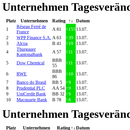
Unternehmen Tagesveränd
Platz
Unternehmen
Rating
↑↓
Datum
Réseau Ferré de
1
A 81
↑
155
13.07.
France
2
WPP Finance S.A.
A 63
↑
39
13.07.
3
Alcoa
B 41
↑
19
13.07.
Thurgauer
4
A 57
↑
11
13.07.
Kantonalbank
BBB
5
Dow Chemical
↑
11
13.07.
55
BBB
6
RWE
↑
10
13.07.
86
7
Banco do Brasil
BB 5
↑
9
13.07.
8
Prudential PLC
AA 54
↑
9
13.07.
9
UniCredit Bank
BB 32
↑
9
13.07.
10
Macquarie Bank
B 78
↑
8
13.07.
Unternehmen Tagesveränd
Platz
Unternehmen
Rating
↑↓
Datum