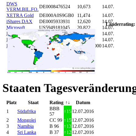
DWS
DE0008476524
10,673
14.07.
VERM.BIL.FO.
XETRA Gold
DE000A0S9GB0
11,474
14.07.
iShares DAX
DE0005933931
12,620
14.07.
Länderrating:
Microsoft
US5949181045
20,822
14.07.
DAIMLER
DE0007100000
46,047
14.07.
Brent Oil
DE000A0KRKM5
71,382
14.07.
Bitcoin
BITCOIN
185.899,000
14.07.
Staaten Tagesveränderung
Platz
Staat
Rating
↑↓
Datum
BBB
1
Südafrika
↑
15
12.07.2016
57
2
Mongolei
CC 99
↑
15
12.07.2016
3
Namibia
B 96
↑
13
12.07.2016
4
Sri Lanka
B 37
↑
12
12.07.2016