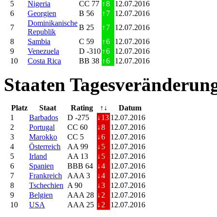
5
Nigeria
CC 77
↑
8
12.07.2016
6
Georgien
B 56
↑
7
12.07.2016
Dominikanische
7
B 25
↑
7
12.07.2016
Republik
8
Sambia
C 59
↑
6
12.07.2016
9
Venezuela
D -310
↑
6
12.07.2016
10
Costa Rica
BB 38
↑
6
12.07.2016
Staaten Tagesveränderung
Platz
Staat
Rating
↑↓
Datum
1
Barbados
D -275
↓
13
12.07.2016
2
Portugal
CC 60
↓
8
12.07.2016
3
Marokko
CC 5
↓
6
12.07.2016
4
Österreich
AA 99
↓
5
12.07.2016
5
Irland
AA 13
↓
5
12.07.2016
6
Spanien
BBB 64
↓
4
12.07.2016
7
Frankreich
AAA 3
↓
4
12.07.2016
8
Tschechien
A 90
↓
3
12.07.2016
9
Belgien
AAA 28
↓
2
12.07.2016
10
USA
AAA 25
↓
2
12.07.2016