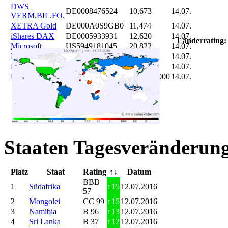
DWS
DE0008476524
10,673
14.07.
VERM.BIL.FO.
XETRA Gold
DE000A0S9GB0
11,474
14.07.
iShares DAX
DE0005933931
12,620
14.07.
Länderrating:
Microsoft
US5949181045
20,822
14.07.
DAIMLER
DE0007100000
46,047
14.07.
Brent Oil
DE000A0KRKM5
71,382
14.07.
Bitcoin
BITCOIN
185.899,000
14.07.
Staaten Tagesveränderung
Platz
Staat
Rating
↑↓
Datum
BBB
1
Südafrika
↑
15
12.07.2016
57
2
Mongolei
CC 99
↑
15
12.07.2016
3
Namibia
B 96
↑
13
12.07.2016
4
Sri Lanka
B 37
↑
12
12.07.2016