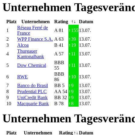
Unternehmen Tagesveränd
Platz
Unternehmen
Rating
↑↓
Datum
Réseau Ferré de
1
A 81
↑
155
13.07.
France
2
WPP Finance S.A.
A 63
↑
39
13.07.
3
Alcoa
B 41
↑
19
13.07.
Thurgauer
4
A 57
↑
11
13.07.
Kantonalbank
BBB
5
Dow Chemical
↑
11
13.07.
55
BBB
6
RWE
↑
10
13.07.
86
7
Banco do Brasil
BB 5
↑
9
13.07.
8
Prudential PLC
AA 54
↑
9
13.07.
9
UniCredit Bank
BB 32
↑
9
13.07.
10
Macquarie Bank
B 78
↑
8
13.07.
Unternehmen Tagesveränd
Platz
Unternehmen
Rating
↑↓
Datum