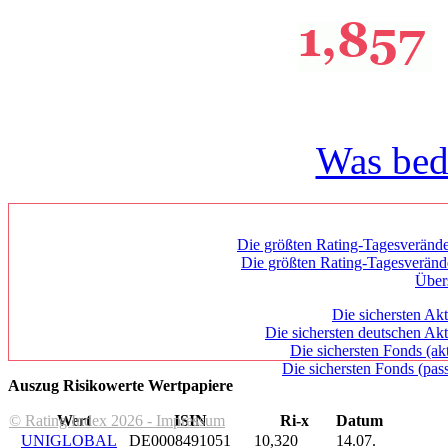
Was bed
Die größten Rating-Tagesverände
Die größten Rating-Tagesverän
Über
Die sichersten Akt
Die sichersten deutschen Akt
Die sichersten Fonds (ak
Die sichersten Fonds (pass
Auszug Risikowerte Wertpapiere
© Rating Index 2026 - Impressum
Wert
ISIN
Ri-x
Datum
UNIGLOBAL
DE0008491051
10,320
14.07.