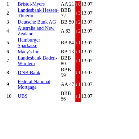
1
Bristol-Myers
AA 21
↓
8
13.07.
Landesbank Hessen-
BBB
2
↓
3
13.07.
Thuerin
72
3
Deutsche Bank AG
BB 50
↓
2
13.07.
Australia and New
4
A 63
↓
2
13.07.
Zealand
Hamburger
5
BB 84
↓
1
13.07.
Sparkasse
6
Macy's Inc.
BB 13
↓
1
13.07.
Landesbank Baden-
BBB
7
↓
1
13.07.
Württem
80
BBB
8
DNB Bank
↓
1
13.07.
59
Federal National
9
AA 47
↓
1
13.07.
Mortgage
BBB
10
UBS
↓
1
13.07.
56