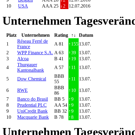
10
USA
AAA 25
↓
2
12.07.2016
Unternehmen Tagesveränd
Platz
Unternehmen
Rating
↑↓
Datum
Réseau Ferré de
1
A 81
↑
155
13.07.
France
2
WPP Finance S.A.
A 63
↑
39
13.07.
3
Alcoa
B 41
↑
19
13.07.
Thurgauer
4
A 57
↑
11
13.07.
Kantonalbank
BBB
5
Dow Chemical
↑
11
13.07.
55
BBB
6
RWE
↑
10
13.07.
86
7
Banco do Brasil
BB 5
↑
9
13.07.
8
Prudential PLC
AA 54
↑
9
13.07.
9
UniCredit Bank
BB 32
↑
9
13.07.
10
Macquarie Bank
B 78
↑
8
13.07.
Unternehmen Tagesveränd