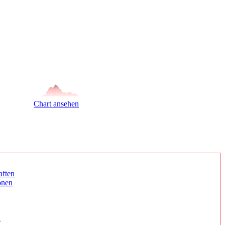
Chart ansehen
aften
onen
n