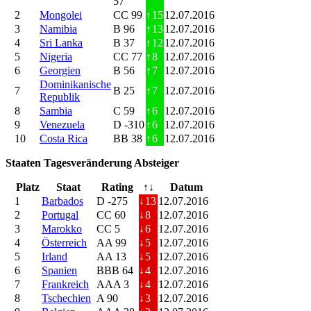
57
2
Mongolei
CC 99
↑
15
12.07.2016
3
Namibia
B 96
↑
13
12.07.2016
4
Sri Lanka
B 37
↑
12
12.07.2016
5
Nigeria
CC 77
↑
8
12.07.2016
6
Georgien
B 56
↑
7
12.07.2016
Dominikanische
7
B 25
↑
7
12.07.2016
Republik
8
Sambia
C 59
↑
6
12.07.2016
9
Venezuela
D -310
↑
6
12.07.2016
10
Costa Rica
BB 38
↑
6
12.07.2016
Staaten Tagesveränderung Absteiger
Platz
Staat
Rating
↑↓
Datum
1
Barbados
D -275
↓
13
12.07.2016
2
Portugal
CC 60
↓
8
12.07.2016
3
Marokko
CC 5
↓
6
12.07.2016
4
Österreich
AA 99
↓
5
12.07.2016
5
Irland
AA 13
↓
5
12.07.2016
6
Spanien
BBB 64
↓
4
12.07.2016
7
Frankreich
AAA 3
↓
4
12.07.2016
8
Tschechien
A 90
↓
3
12.07.2016