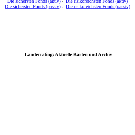
Die sichersten Fonds (aktiv)
-
Die risikoreichsten Fonds (aktiv)
Die sichersten Fonds (passiv)
-
Die risikoreichsten Fonds (passiv)
Länderrating: Aktuelle Karten und Archiv