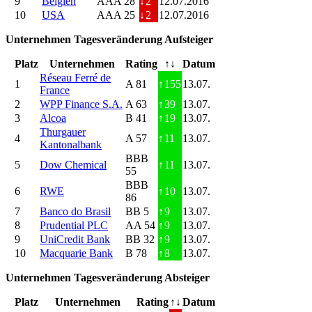
9
Belgien
AAA 28
↓
2
12.07.2016
10
USA
AAA 25
↓
2
12.07.2016
Unternehmen Tagesveränderung Aufsteiger
Platz
Unternehmen
Rating
↑↓
Datum
Réseau Ferré de
1
A 81
↑
155
13.07.
France
2
WPP Finance S.A.
A 63
↑
39
13.07.
3
Alcoa
B 41
↑
19
13.07.
Thurgauer
4
A 57
↑
11
13.07.
Kantonalbank
BBB
5
Dow Chemical
↑
11
13.07.
55
BBB
6
RWE
↑
10
13.07.
86
7
Banco do Brasil
BB 5
↑
9
13.07.
8
Prudential PLC
AA 54
↑
9
13.07.
9
UniCredit Bank
BB 32
↑
9
13.07.
10
Macquarie Bank
B 78
↑
8
13.07.
Unternehmen Tagesveränderung Absteiger
Platz
Unternehmen
Rating
↑↓
Datum