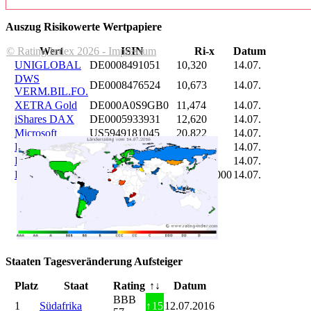
Auszug Risikowerte Wertpapiere
© Rating Index 2026 - Impressum
Wert
ISIN
Ri-x
Datum
UNIGLOBAL
DE0008491051
10,320
14.07.
DWS
DE0008476524
10,673
14.07.
VERM.BIL.FO.
XETRA Gold
DE000A0S9GB0
11,474
14.07.
iShares DAX
DE0005933931
12,620
14.07.
Microsoft
US5949181045
20,822
14.07.
DAIMLER
DE0007100000
46,047
14.07.
Brent Oil
DE000A0KRKM5
71,382
14.07.
Bitcoin
BITCOIN
185.899,000
14.07.
Staaten Tagesveränderung Aufsteiger
Platz
Staat
Rating
↑↓
Datum
BBB
1
Südafrika
↑
15
12.07.2016