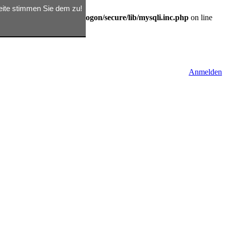
seite stimmen Sie dem zu!
/d362791809/htdocs/rix/logon/secure/lib/mysqli.inc.php
on line
Anmelden