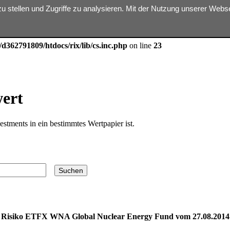
zu stellen und Zugriffe zu analysieren. Mit der Nutzung unserer Web
ter $dbn is implicitly treated as a required parameter in
/homepages/31
d362791809/htdocs/rix/lib/cs.inc.php
on line
23
wert
estments in ein bestimmtes Wertpapier ist.
Risiko ETFX WNA Global Nuclear Energy Fund vom 27.08.2014