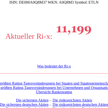
ISIN:
DE000A0Q8M37
WKN:
A0Q8M3
Symbol:
ETLN
Aktueller Ri-x:
Was bedeutet der Ri-x
größten Rating-Tagesveränderungen bei Staaten und Staatengemeinsch
 größten Rating-Tagesveränderungen bei Unternehmen und Organisati
Übersicht Bankenrating
Die sichersten Aktien
-
Die risikoreichsten Aktien
Die sichersten deutschen Aktien
-
Die risikoreichsten deutschen Aktie