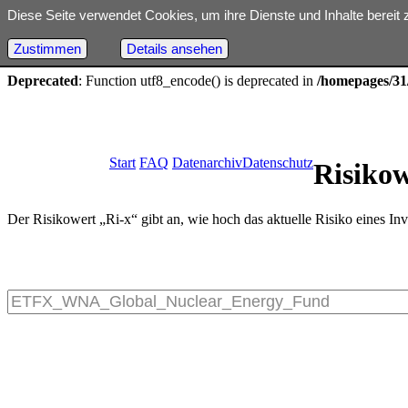
Diese Seite verwendet Cookies, um ihre Dienste und Inhalte bereit 
Deprecated
: Optional parameter $dbh declared before required parame
18
Zustimmen
Details ansehen
Deprecated
: Function utf8_encode() is deprecated in
/homepages/31/
Start
FAQ
Datenarchiv
Datenschutz
Risiko
Der Risikowert „Ri-x“ gibt an, wie hoch das aktuelle Risiko eines Inv