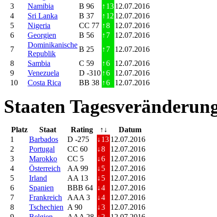
3
Namibia
B 96
↑
13
12.07.2016
4
Sri Lanka
B 37
↑
12
12.07.2016
5
Nigeria
CC 77
↑
8
12.07.2016
6
Georgien
B 56
↑
7
12.07.2016
Dominikanische
7
B 25
↑
7
12.07.2016
Republik
8
Sambia
C 59
↑
6
12.07.2016
9
Venezuela
D -310
↑
6
12.07.2016
10
Costa Rica
BB 38
↑
6
12.07.2016
Staaten Tagesveränderung
Platz
Staat
Rating
↑↓
Datum
1
Barbados
D -275
↓
13
12.07.2016
2
Portugal
CC 60
↓
8
12.07.2016
3
Marokko
CC 5
↓
6
12.07.2016
4
Österreich
AA 99
↓
5
12.07.2016
5
Irland
AA 13
↓
5
12.07.2016
6
Spanien
BBB 64
↓
4
12.07.2016
7
Frankreich
AAA 3
↓
4
12.07.2016
8
Tschechien
A 90
↓
3
12.07.2016
9
Belgien
AAA 28
↓
2
12.07.2016