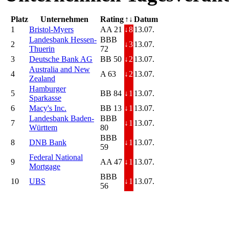
Platz
Unternehmen
Rating
↑↓
Datum
1
Bristol-Myers
AA 21
↓
8
13.07.
Landesbank Hessen-
BBB
2
↓
3
13.07.
Thuerin
72
3
Deutsche Bank AG
BB 50
↓
2
13.07.
Australia and New
4
A 63
↓
2
13.07.
Zealand
Hamburger
5
BB 84
↓
1
13.07.
Sparkasse
6
Macy's Inc.
BB 13
↓
1
13.07.
Landesbank Baden-
BBB
7
↓
1
13.07.
Württem
80
BBB
8
DNB Bank
↓
1
13.07.
59
Federal National
9
AA 47
↓
1
13.07.
Mortgage
BBB
10
UBS
↓
1
13.07.
56