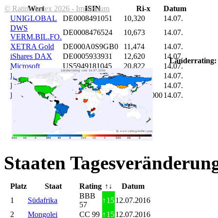
© Rating Index 2026 - Impressum
Wert
ISIN
Ri-x
Datum
UNIGLOBAL
DE0008491051
10,320
14.07.
DWS
DE0008476524
10,673
14.07.
VERM.BIL.FO.
XETRA Gold
DE000A0S9GB0
11,474
14.07.
iShares DAX
DE0005933931
12,620
14.07.
Länderrating:
Microsoft
US5949181045
20,822
14.07.
DAIMLER
DE0007100000
46,047
14.07.
Brent Oil
DE000A0KRKM5
71,382
14.07.
Bitcoin
BITCOIN
185.899,000
14.07.
Staaten Tagesveränderung
Platz
Staat
Rating
↑↓
Datum
BBB
1
Südafrika
↑
15
12.07.2016
57
2
Mongolei
CC 99
↑
15
12.07.2016