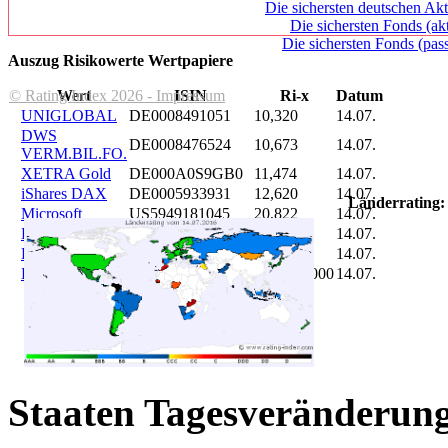
Die sichersten deutschen Akt
Die sichersten Fonds (ak
Die sichersten Fonds (pass
Auszug Risikowerte Wertpapiere
© Rating Index 2026 - Impressum
Wert
ISIN
Ri-x
Datum
UNIGLOBAL
DE0008491051
10,320
14.07.
DWS
DE0008476524
10,673
14.07.
VERM.BIL.FO.
XETRA Gold
DE000A0S9GB0
11,474
14.07.
iShares DAX
DE0005933931
12,620
14.07.
Länderrating:
Microsoft
US5949181045
20,822
14.07.
DAIMLER
DE0007100000
46,047
14.07.
Brent Oil
DE000A0KRKM5
71,382
14.07.
Bitcoin
BITCOIN
185.899,000
14.07.
Staaten Tagesveränderung