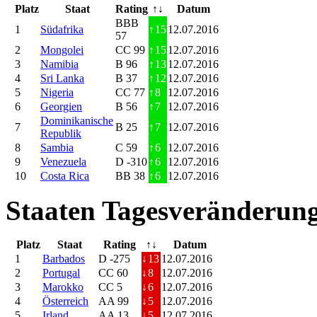
Platz
Staat
Rating
↑↓
Datum
BBB
1
Südafrika
↑
15
12.07.2016
57
2
Mongolei
CC 99
↑
15
12.07.2016
3
Namibia
B 96
↑
13
12.07.2016
4
Sri Lanka
B 37
↑
12
12.07.2016
5
Nigeria
CC 77
↑
8
12.07.2016
6
Georgien
B 56
↑
7
12.07.2016
Dominikanische
7
B 25
↑
7
12.07.2016
Republik
8
Sambia
C 59
↑
6
12.07.2016
9
Venezuela
D -310
↑
6
12.07.2016
10
Costa Rica
BB 38
↑
6
12.07.2016
Staaten Tagesveränderung
Platz
Staat
Rating
↑↓
Datum
1
Barbados
D -275
↓
13
12.07.2016
2
Portugal
CC 60
↓
8
12.07.2016
3
Marokko
CC 5
↓
6
12.07.2016
4
Österreich
AA 99
↓
5
12.07.2016
5
Irland
AA 13
↓
5
12.07.2016