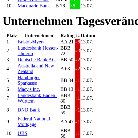
10
Macquarie Bank
B 78
↑
8
13.07.
Unternehmen Tagesveränd
Platz
Unternehmen
Rating
↑↓
Datum
1
Bristol-Myers
AA 21
↓
8
13.07.
Landesbank Hessen-
BBB
2
↓
3
13.07.
Thuerin
72
3
Deutsche Bank AG
BB 50
↓
2
13.07.
Australia and New
4
A 63
↓
2
13.07.
Zealand
Hamburger
5
BB 84
↓
1
13.07.
Sparkasse
6
Macy's Inc.
BB 13
↓
1
13.07.
Landesbank Baden-
BBB
7
↓
1
13.07.
Württem
80
BBB
8
DNB Bank
↓
1
13.07.
59
Federal National
9
AA 47
↓
1
13.07.
Mortgage
BBB
10
UBS
↓
1
13.07.
56