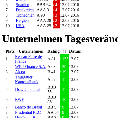
6
Spanien
BBB 64
↓
4
12.07.2016
7
Frankreich
AAA 3
↓
4
12.07.2016
8
Tschechien
A 90
↓
3
12.07.2016
9
Belgien
AAA 28
↓
2
12.07.2016
10
USA
AAA 25
↓
2
12.07.2016
Unternehmen Tagesveränd
Platz
Unternehmen
Rating
↑↓
Datum
Réseau Ferré de
1
A 81
↑
155
13.07.
France
2
WPP Finance S.A.
A 63
↑
39
13.07.
3
Alcoa
B 41
↑
19
13.07.
Thurgauer
4
A 57
↑
11
13.07.
Kantonalbank
BBB
5
Dow Chemical
↑
11
13.07.
55
BBB
6
RWE
↑
10
13.07.
86
7
Banco do Brasil
BB 5
↑
9
13.07.
8
Prudential PLC
AA 54
↑
9
13.07.
9
UniCredit Bank
BB 32
↑
9
13.07.