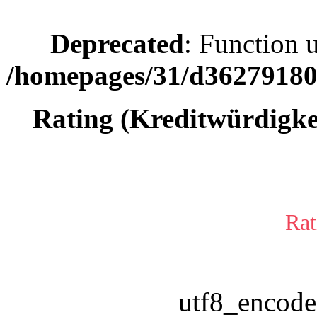
Deprecated
: Function 
/homepages/31/d362791809
Rating (Kreditwürdigke
Rat
utf8_encode(