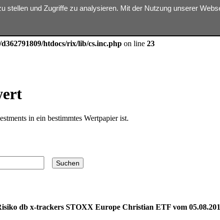
zu stellen und Zugriffe zu analysieren. Mit der Nutzung unserer Web
ter $dbn is implicitly treated as a required parameter in
/homepages/31
d362791809/htdocs/rix/lib/cs.inc.php
on line
23
wert
estments in ein bestimmtes Wertpapier ist.
isiko db x-trackers STOXX Europe Christian ETF vom 05.08.20