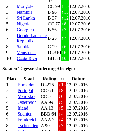
57
2
Mongolei
CC 99
↑
15
12.07.2016
3
Namibia
B 96
↑
13
12.07.2016
4
Sri Lanka
B 37
↑
12
12.07.2016
5
Nigeria
CC 77
↑
8
12.07.2016
6
Georgien
B 56
↑
7
12.07.2016
Dominikanische
7
B 25
↑
7
12.07.2016
Republik
8
Sambia
C 59
↑
6
12.07.2016
9
Venezuela
D -310
↑
6
12.07.2016
10
Costa Rica
BB 38
↑
6
12.07.2016
Staaten Tagesveränderung Absteiger
Platz
Staat
Rating
↑↓
Datum
1
Barbados
D -275
↓
13
12.07.2016
2
Portugal
CC 60
↓
8
12.07.2016
3
Marokko
CC 5
↓
6
12.07.2016
4
Österreich
AA 99
↓
5
12.07.2016
5
Irland
AA 13
↓
5
12.07.2016
6
Spanien
BBB 64
↓
4
12.07.2016
7
Frankreich
AAA 3
↓
4
12.07.2016
8
Tschechien
A 90
↓
3
12.07.2016