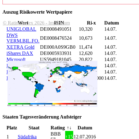
Auszug Risikowerte Wertpapiere
© Rating Index 2026 - Impressum
Wert
ISIN
Ri-x
Datum
UNIGLOBAL
DE0008491051
10,320
14.07.
DWS
DE0008476524
10,673
14.07.
VERM.BIL.FO.
XETRA Gold
DE000A0S9GB0
11,474
14.07.
iShares DAX
DE0005933931
12,620
14.07.
Microsoft
US5949181045
20,822
14.07.
DAIMLER
DE0007100000
46,047
14.07.
Brent Oil
DE000A0KRKM5
71,382
14.07.
Bitcoin
BITCOIN
185.899,000
14.07.
Staaten Tagesveränderung Aufsteiger
Platz
Staat
Rating
↑↓
Datum
BBB
1
Südafrika
↑
15
12.07.2016