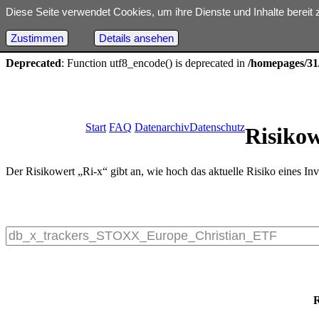
Diese Seite verwendet Cookies, um ihre Dienste und Inhalte bereit 
Deprecated
: Optional parameter $dbh declared before required parame
18
Zustimmen
Details ansehen
Deprecated
: Function utf8_encode() is deprecated in
/homepages/31/
Start
FAQ
Datenarchiv
Datenschutz
Risiko
Der Risikowert „Ri-x“ gibt an, wie hoch das aktuelle Risiko eines Inv
R