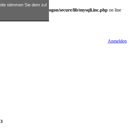
seite stimmen Sie dem zu!
/d362791809/htdocs/rix/logon/secure/lib/mysqli.inc.php
on line
Anmelden
13