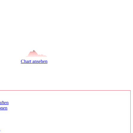
Chart ansehen
aften
onen
n