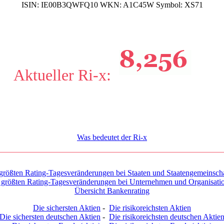
ISIN:
IE00B3QWFQ10
WKN:
A1C45W
Symbol:
XS71
Aktueller Ri-x:
Was bedeutet der Ri-x
größten Rating-Tagesveränderungen bei Staaten und Staatengemeinsch
 größten Rating-Tagesveränderungen bei Unternehmen und Organisati
Übersicht Bankenrating
Die sichersten Aktien
-
Die risikoreichsten Aktien
Die sichersten deutschen Aktien
-
Die risikoreichsten deutschen Aktie