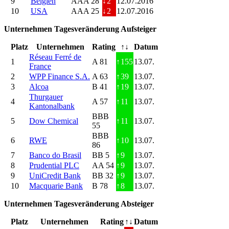
9
Belgien
AAA 28
↓
2
12.07.2016
10
USA
AAA 25
↓
2
12.07.2016
Unternehmen Tagesveränderung Aufsteiger
Platz
Unternehmen
Rating
↑↓
Datum
Réseau Ferré de
1
A 81
↑
155
13.07.
France
2
WPP Finance S.A.
A 63
↑
39
13.07.
3
Alcoa
B 41
↑
19
13.07.
Thurgauer
4
A 57
↑
11
13.07.
Kantonalbank
BBB
5
Dow Chemical
↑
11
13.07.
55
BBB
6
RWE
↑
10
13.07.
86
7
Banco do Brasil
BB 5
↑
9
13.07.
8
Prudential PLC
AA 54
↑
9
13.07.
9
UniCredit Bank
BB 32
↑
9
13.07.
10
Macquarie Bank
B 78
↑
8
13.07.
Unternehmen Tagesveränderung Absteiger
Platz
Unternehmen
Rating
↑↓
Datum