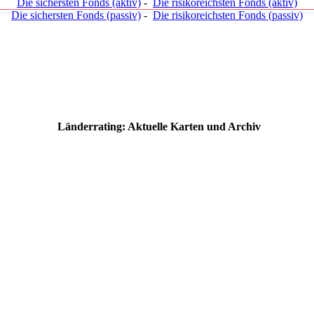
Die sichersten Fonds (aktiv)
-
Die risikoreichsten Fonds (aktiv)
Die sichersten Fonds (passiv)
-
Die risikoreichsten Fonds (passiv)
Länderrating: Aktuelle Karten und Archiv