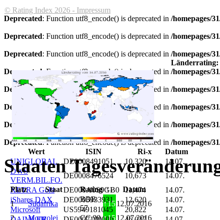
© Rating Index 2026 - Impressum
Deprecated
: Function utf8_encode() is deprecated in
/homepages/31/
Deprecated
: Function utf8_encode() is deprecated in
/homepages/31/
Deprecated
: Function utf8_encode() is deprecated in
/homepages/31/
Länderrating:
Deprecated
: Function utf8_encode() is deprecated in
/homepages/31/
Deprecated
: Function utf8_encode() is deprecated in
/homepages/31/
Deprecated
: Function utf8_encode() is deprecated in
/homepages/31/
Deprecated
: Function utf8_encode() is deprecated in
/homepages/31/
Deprecated
: Function utf8_encode() is deprecated in
/homepages/31/
Wert
ISIN
Ri-x
Datum
Staaten Tagesveränderung
UNIGLOBAL
DE0008491051
10,320
14.07.
DWS
DE0008476524
10,673
14.07.
VERM.BIL.FO.
Platz
Staat
Rating
↑↓
Datum
XETRA Gold
DE000A0S9GB0
11,474
14.07.
BBB
iShares DAX
DE0005933931
12,620
14.07.
1
Südafrika
↑
15
12.07.2016
57
Microsoft
US5949181045
20,822
14.07.
2
Mongolei
CC 99
↑
15
12.07.2016
DAIMLER
DE0007100000
46,047
14.07.