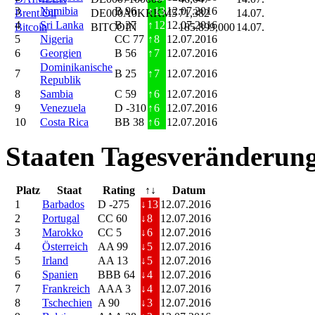
3
Namibia
B 96
↑
13
12.07.2016
Brent Oil
DE000A0KRKM5
71,382
14.07.
4
Sri Lanka
B 37
↑
12
12.07.2016
Bitcoin
BITCOIN
185.899,000
14.07.
5
Nigeria
CC 77
↑
8
12.07.2016
6
Georgien
B 56
↑
7
12.07.2016
Dominikanische
7
B 25
↑
7
12.07.2016
Republik
8
Sambia
C 59
↑
6
12.07.2016
9
Venezuela
D -310
↑
6
12.07.2016
10
Costa Rica
BB 38
↑
6
12.07.2016
Staaten Tagesveränderung
Platz
Staat
Rating
↑↓
Datum
1
Barbados
D -275
↓
13
12.07.2016
2
Portugal
CC 60
↓
8
12.07.2016
3
Marokko
CC 5
↓
6
12.07.2016
4
Österreich
AA 99
↓
5
12.07.2016
5
Irland
AA 13
↓
5
12.07.2016
6
Spanien
BBB 64
↓
4
12.07.2016
7
Frankreich
AAA 3
↓
4
12.07.2016
8
Tschechien
A 90
↓
3
12.07.2016