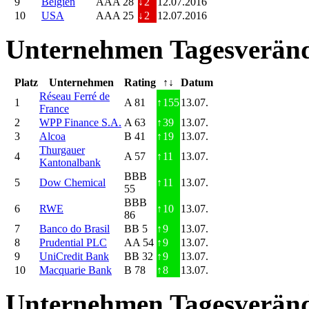
9
Belgien
AAA 28
↓
2
12.07.2016
10
USA
AAA 25
↓
2
12.07.2016
Unternehmen Tagesveränd
Platz
Unternehmen
Rating
↑↓
Datum
Réseau Ferré de
1
A 81
↑
155
13.07.
France
2
WPP Finance S.A.
A 63
↑
39
13.07.
3
Alcoa
B 41
↑
19
13.07.
Thurgauer
4
A 57
↑
11
13.07.
Kantonalbank
BBB
5
Dow Chemical
↑
11
13.07.
55
BBB
6
RWE
↑
10
13.07.
86
7
Banco do Brasil
BB 5
↑
9
13.07.
8
Prudential PLC
AA 54
↑
9
13.07.
9
UniCredit Bank
BB 32
↑
9
13.07.
10
Macquarie Bank
B 78
↑
8
13.07.
Unternehmen Tagesveränd