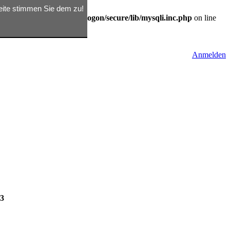
seite stimmen Sie dem zu!
/d362791809/htdocs/rix/logon/secure/lib/mysqli.inc.php
on line
Anmelden
13