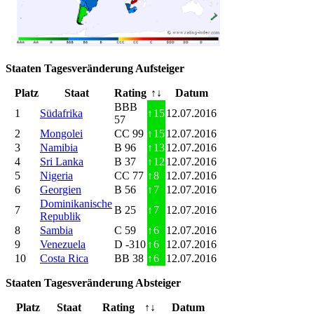
Staaten Tagesveränderung Aufsteiger
Platz
Staat
Rating
↑↓
Datum
BBB
1
Südafrika
↑
15
12.07.2016
57
2
Mongolei
CC 99
↑
15
12.07.2016
3
Namibia
B 96
↑
13
12.07.2016
4
Sri Lanka
B 37
↑
12
12.07.2016
5
Nigeria
CC 77
↑
8
12.07.2016
6
Georgien
B 56
↑
7
12.07.2016
Dominikanische
7
B 25
↑
7
12.07.2016
Republik
8
Sambia
C 59
↑
6
12.07.2016
9
Venezuela
D -310
↑
6
12.07.2016
10
Costa Rica
BB 38
↑
6
12.07.2016
Staaten Tagesveränderung Absteiger
Platz
Staat
Rating
↑↓
Datum