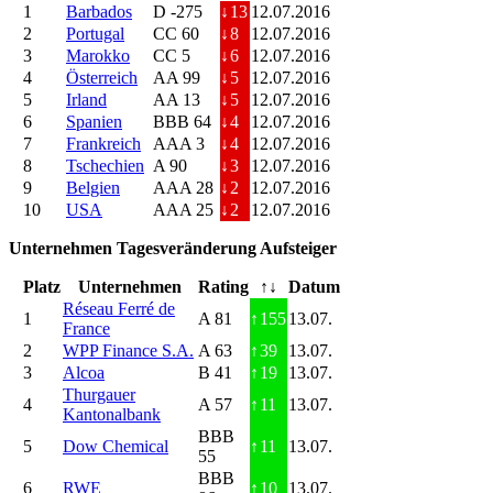
1
Barbados
D -275
↓
13
12.07.2016
2
Portugal
CC 60
↓
8
12.07.2016
3
Marokko
CC 5
↓
6
12.07.2016
4
Österreich
AA 99
↓
5
12.07.2016
5
Irland
AA 13
↓
5
12.07.2016
6
Spanien
BBB 64
↓
4
12.07.2016
7
Frankreich
AAA 3
↓
4
12.07.2016
8
Tschechien
A 90
↓
3
12.07.2016
9
Belgien
AAA 28
↓
2
12.07.2016
10
USA
AAA 25
↓
2
12.07.2016
Unternehmen Tagesveränderung Aufsteiger
Platz
Unternehmen
Rating
↑↓
Datum
Réseau Ferré de
1
A 81
↑
155
13.07.
France
2
WPP Finance S.A.
A 63
↑
39
13.07.
3
Alcoa
B 41
↑
19
13.07.
Thurgauer
4
A 57
↑
11
13.07.
Kantonalbank
BBB
5
Dow Chemical
↑
11
13.07.
55
BBB
6
RWE
↑
10
13.07.