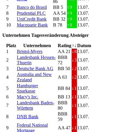
86
7
Banco do Brasil
BB 5
↑
9
13.07.
8
Prudential PLC
AA 54
↑
9
13.07.
9
UniCredit Bank
BB 32
↑
9
13.07.
10
Macquarie Bank
B 78
↑
8
13.07.
Unternehmen Tagesveränderung Absteiger
Platz
Unternehmen
Rating
↑↓
Datum
1
Bristol-Myers
AA 21
↓
8
13.07.
Landesbank Hessen-
BBB
2
↓
3
13.07.
Thuerin
72
3
Deutsche Bank AG
BB 50
↓
2
13.07.
Australia and New
4
A 63
↓
2
13.07.
Zealand
Hamburger
5
BB 84
↓
1
13.07.
Sparkasse
6
Macy's Inc.
BB 13
↓
1
13.07.
Landesbank Baden-
BBB
7
↓
1
13.07.
Württem
80
BBB
8
DNB Bank
↓
1
13.07.
59
Federal National
9
AA 47
↓
1
13.07.
Mortgage