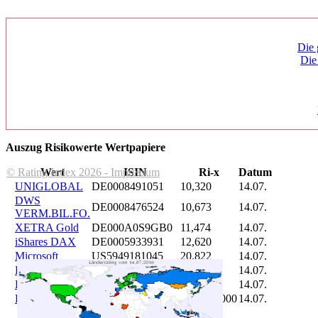
Die 
Die
Auszug Risikowerte Wertpapiere
© Rating Index 2026 - Impressum
Wert
ISIN
Ri-x
Datum
UNIGLOBAL
DE0008491051
10,320
14.07.
DWS
DE0008476524
10,673
14.07.
VERM.BIL.FO.
XETRA Gold
DE000A0S9GB0
11,474
14.07.
iShares DAX
DE0005933931
12,620
14.07.
Microsoft
US5949181045
20,822
14.07.
DAIMLER
DE0007100000
46,047
14.07.
Brent Oil
DE000A0KRKM5
71,382
14.07.
Bitcoin
BITCOIN
185.899,000
14.07.