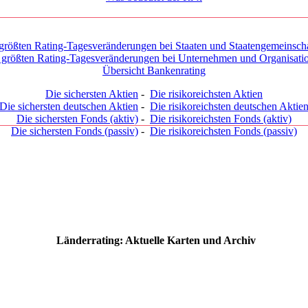
größten Rating-Tagesveränderungen bei Staaten und Staatengemeinsch
 größten Rating-Tagesveränderungen bei Unternehmen und Organisati
Übersicht Bankenrating
Die sichersten Aktien
-
Die risikoreichsten Aktien
Die sichersten deutschen Aktien
-
Die risikoreichsten deutschen Aktie
Die sichersten Fonds (aktiv)
-
Die risikoreichsten Fonds (aktiv)
Die sichersten Fonds (passiv)
-
Die risikoreichsten Fonds (passiv)
Länderrating: Aktuelle Karten und Archiv