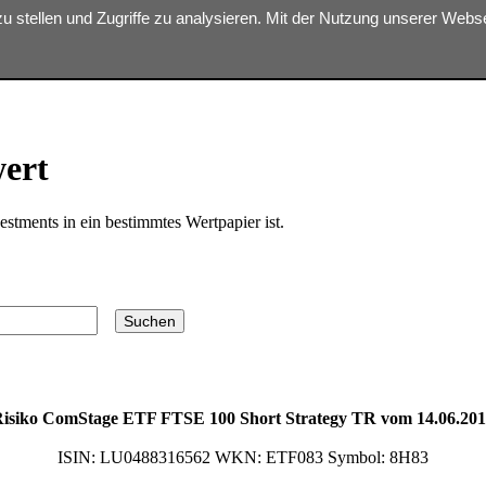
zu stellen und Zugriffe zu analysieren. Mit der Nutzung unserer Web
ter $dbn is implicitly treated as a required parameter in
/homepages/31
wert
estments in ein bestimmtes Wertpapier ist.
isiko ComStage ETF FTSE 100 Short Strategy TR vom 14.06.20
ISIN:
LU0488316562
WKN:
ETF083
Symbol:
8H83