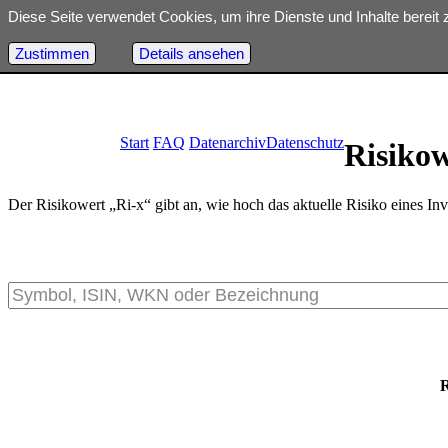
Diese Seite verwendet Cookies, um ihre Dienste und Inhalte bereit 
Deprecated
: Optional parameter $dbh declared before required parame
18
Zustimmen
Details ansehen
Start
FAQ
Datenarchiv
Datenschutz
Risiko
Der Risikowert „Ri-x“ gibt an, wie hoch das aktuelle Risiko eines Inv
R