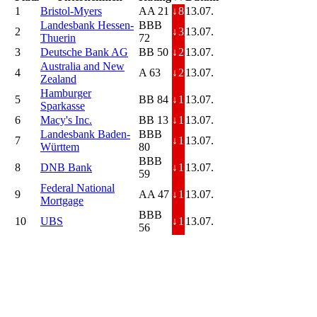
1
Bristol-Myers
AA 21
↓
8
13.07.
Landesbank Hessen-
BBB
2
↓
3
13.07.
Thuerin
72
3
Deutsche Bank AG
BB 50
↓
2
13.07.
Australia and New
4
A 63
↓
2
13.07.
Zealand
Hamburger
5
BB 84
↓
1
13.07.
Sparkasse
6
Macy's Inc.
BB 13
↓
1
13.07.
Landesbank Baden-
BBB
7
↓
1
13.07.
Württem
80
BBB
8
DNB Bank
↓
1
13.07.
59
Federal National
9
AA 47
↓
1
13.07.
Mortgage
BBB
10
UBS
↓
1
13.07.
56