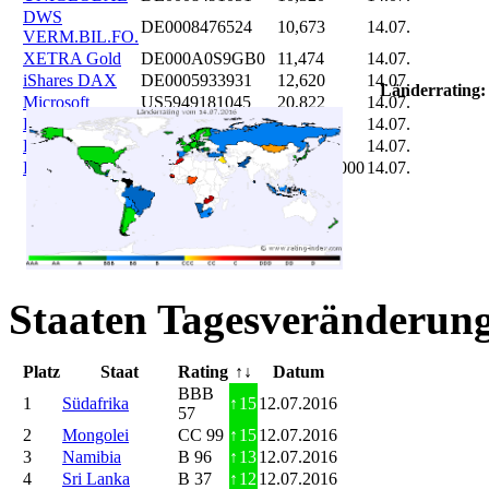
DWS
DE0008476524
10,673
14.07.
VERM.BIL.FO.
XETRA Gold
DE000A0S9GB0
11,474
14.07.
iShares DAX
DE0005933931
12,620
14.07.
Länderrating:
Microsoft
US5949181045
20,822
14.07.
DAIMLER
DE0007100000
46,047
14.07.
Brent Oil
DE000A0KRKM5
71,382
14.07.
Bitcoin
BITCOIN
185.899,000
14.07.
Staaten Tagesveränderung
Platz
Staat
Rating
↑↓
Datum
BBB
1
Südafrika
↑
15
12.07.2016
57
2
Mongolei
CC 99
↑
15
12.07.2016
3
Namibia
B 96
↑
13
12.07.2016
4
Sri Lanka
B 37
↑
12
12.07.2016