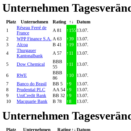
Unternehmen Tagesveränd
Platz
Unternehmen
Rating
↑↓
Datum
Réseau Ferré de
1
A 81
↑
155
13.07.
France
2
WPP Finance S.A.
A 63
↑
39
13.07.
3
Alcoa
B 41
↑
19
13.07.
Thurgauer
4
A 57
↑
11
13.07.
Kantonalbank
BBB
5
Dow Chemical
↑
11
13.07.
55
BBB
6
RWE
↑
10
13.07.
86
7
Banco do Brasil
BB 5
↑
9
13.07.
8
Prudential PLC
AA 54
↑
9
13.07.
9
UniCredit Bank
BB 32
↑
9
13.07.
10
Macquarie Bank
B 78
↑
8
13.07.
Unternehmen Tagesveränd
Platz
Unternehmen
Rating
↑↓
Datum