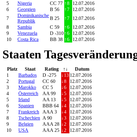
5
Nigeria
CC 77
↑
8
12.07.2016
6
Georgien
B 56
↑
7
12.07.2016
Dominikanische
7
B 25
↑
7
12.07.2016
Republik
8
Sambia
C 59
↑
6
12.07.2016
9
Venezuela
D -310
↑
6
12.07.2016
10
Costa Rica
BB 38
↑
6
12.07.2016
Staaten Tagesveränderung
Platz
Staat
Rating
↑↓
Datum
1
Barbados
D -275
↓
13
12.07.2016
2
Portugal
CC 60
↓
8
12.07.2016
3
Marokko
CC 5
↓
6
12.07.2016
4
Österreich
AA 99
↓
5
12.07.2016
5
Irland
AA 13
↓
5
12.07.2016
6
Spanien
BBB 64
↓
4
12.07.2016
7
Frankreich
AAA 3
↓
4
12.07.2016
8
Tschechien
A 90
↓
3
12.07.2016
9
Belgien
AAA 28
↓
2
12.07.2016
10
USA
AAA 25
↓
2
12.07.2016