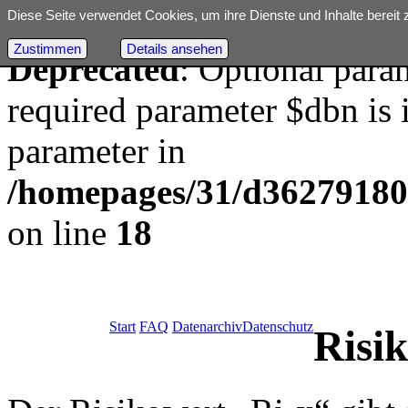
Diese Seite verwendet Cookies, um ihre Dienste und Inhalte bereit 
Zustimmen
Details ansehen
Deprecated
: Optional para
required parameter $dbn is i
parameter in
/homepages/31/d362791809/
on line
18
Start
FAQ
Datenarchiv
Datenschutz
Risi