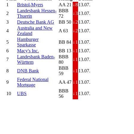
1
Bristol-Myers
AA 21
↓
8
13.07.
Landesbank Hessen-
BBB
2
↓
3
13.07.
Thuerin
72
3
Deutsche Bank AG
BB 50
↓
2
13.07.
Australia and New
4
A 63
↓
2
13.07.
Zealand
Hamburger
5
BB 84
↓
1
13.07.
Sparkasse
6
Macy's Inc.
BB 13
↓
1
13.07.
Landesbank Baden-
BBB
7
↓
1
13.07.
Württem
80
BBB
8
DNB Bank
↓
1
13.07.
59
Federal National
9
AA 47
↓
1
13.07.
Mortgage
BBB
10
UBS
↓
1
13.07.
56