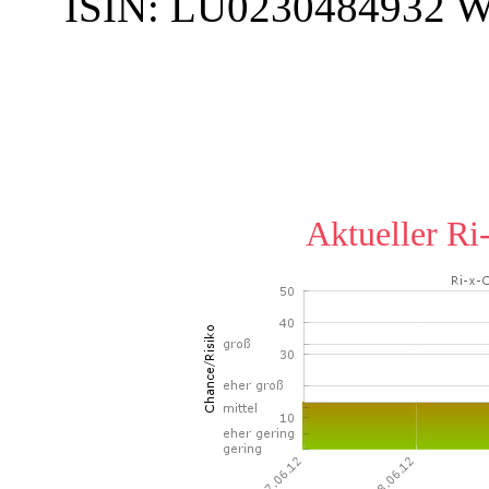
ISIN:
LU0230484932
W
Aktueller Ri