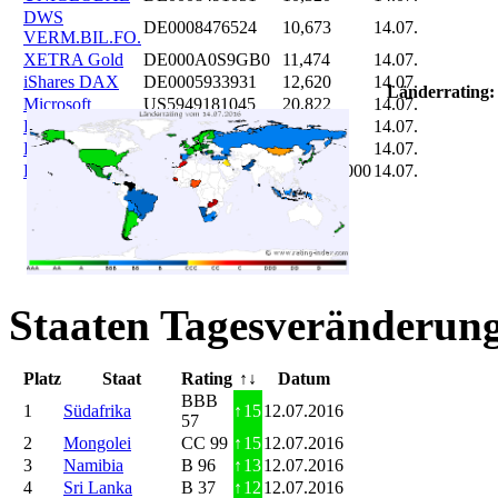
DWS
DE0008476524
10,673
14.07.
VERM.BIL.FO.
XETRA Gold
DE000A0S9GB0
11,474
14.07.
iShares DAX
DE0005933931
12,620
14.07.
Länderrating:
Microsoft
US5949181045
20,822
14.07.
DAIMLER
DE0007100000
46,047
14.07.
Brent Oil
DE000A0KRKM5
71,382
14.07.
Bitcoin
BITCOIN
185.899,000
14.07.
Staaten Tagesveränderung
Platz
Staat
Rating
↑↓
Datum
BBB
1
Südafrika
↑
15
12.07.2016
57
2
Mongolei
CC 99
↑
15
12.07.2016
3
Namibia
B 96
↑
13
12.07.2016
4
Sri Lanka
B 37
↑
12
12.07.2016