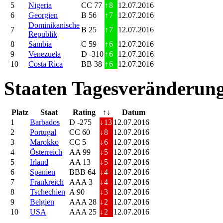
5
Nigeria
CC 77
↑
8
12.07.2016
6
Georgien
B 56
↑
7
12.07.2016
Dominikanische
7
B 25
↑
7
12.07.2016
Republik
8
Sambia
C 59
↑
6
12.07.2016
9
Venezuela
D -310
↑
6
12.07.2016
10
Costa Rica
BB 38
↑
6
12.07.2016
Staaten Tagesveränderung
Platz
Staat
Rating
↑↓
Datum
1
Barbados
D -275
↓
13
12.07.2016
2
Portugal
CC 60
↓
8
12.07.2016
3
Marokko
CC 5
↓
6
12.07.2016
4
Österreich
AA 99
↓
5
12.07.2016
5
Irland
AA 13
↓
5
12.07.2016
6
Spanien
BBB 64
↓
4
12.07.2016
7
Frankreich
AAA 3
↓
4
12.07.2016
8
Tschechien
A 90
↓
3
12.07.2016
9
Belgien
AAA 28
↓
2
12.07.2016
10
USA
AAA 25
↓
2
12.07.2016