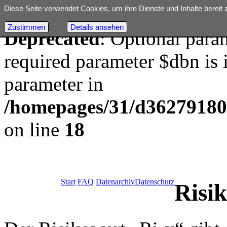
Diese Seite verwendet Cookies, um ihre Dienste und Inhalte bereit 
Zustimmen
Details ansehen
Deprecated
: Optional para
required parameter $dbn is i
parameter in
/homepages/31/d362791809/
on line
18
Start
FAQ
Datenarchiv
Datenschutz
Risi