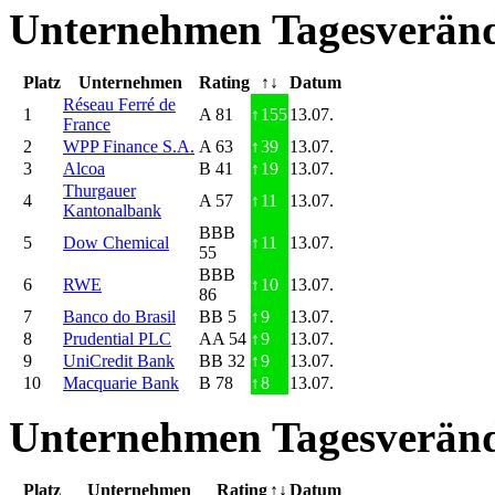
Unternehmen Tagesveränd
Platz
Unternehmen
Rating
↑↓
Datum
Réseau Ferré de
1
A 81
↑
155
13.07.
France
2
WPP Finance S.A.
A 63
↑
39
13.07.
3
Alcoa
B 41
↑
19
13.07.
Thurgauer
4
A 57
↑
11
13.07.
Kantonalbank
BBB
5
Dow Chemical
↑
11
13.07.
55
BBB
6
RWE
↑
10
13.07.
86
7
Banco do Brasil
BB 5
↑
9
13.07.
8
Prudential PLC
AA 54
↑
9
13.07.
9
UniCredit Bank
BB 32
↑
9
13.07.
10
Macquarie Bank
B 78
↑
8
13.07.
Unternehmen Tagesveränd
Platz
Unternehmen
Rating
↑↓
Datum