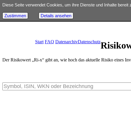
Diese Seite verwendet Cookies, um ihre Dienste und Inhalte bereit 
Deprecated
: Optional parameter $dbh declared before required parame
18
Zustimmen
Details ansehen
Start
FAQ
Datenarchiv
Datenschutz
Risiko
Der Risikowert „Ri-x“ gibt an, wie hoch das aktuelle Risiko eines Inv