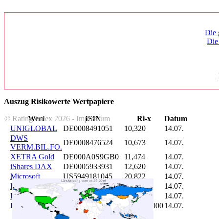
Die 
Die
Auszug Risikowerte Wertpapiere
© Rating Index 2026 - Impressum
Wert
ISIN
Ri-x
Datum
UNIGLOBAL
DE0008491051
10,320
14.07.
DWS
DE0008476524
10,673
14.07.
VERM.BIL.FO.
XETRA Gold
DE000A0S9GB0
11,474
14.07.
iShares DAX
DE0005933931
12,620
14.07.
Microsoft
US5949181045
20,822
14.07.
DAIMLER
DE0007100000
46,047
14.07.
Brent Oil
DE000A0KRKM5
71,382
14.07.
Bitcoin
BITCOIN
185.899,000
14.07.