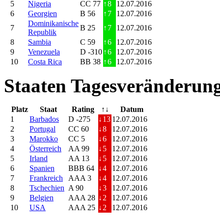
5
Nigeria
CC 77
↑
8
12.07.2016
6
Georgien
B 56
↑
7
12.07.2016
Dominikanische
7
B 25
↑
7
12.07.2016
Republik
8
Sambia
C 59
↑
6
12.07.2016
9
Venezuela
D -310
↑
6
12.07.2016
10
Costa Rica
BB 38
↑
6
12.07.2016
Staaten Tagesveränderung
Platz
Staat
Rating
↑↓
Datum
1
Barbados
D -275
↓
13
12.07.2016
2
Portugal
CC 60
↓
8
12.07.2016
3
Marokko
CC 5
↓
6
12.07.2016
4
Österreich
AA 99
↓
5
12.07.2016
5
Irland
AA 13
↓
5
12.07.2016
6
Spanien
BBB 64
↓
4
12.07.2016
7
Frankreich
AAA 3
↓
4
12.07.2016
8
Tschechien
A 90
↓
3
12.07.2016
9
Belgien
AAA 28
↓
2
12.07.2016
10
USA
AAA 25
↓
2
12.07.2016