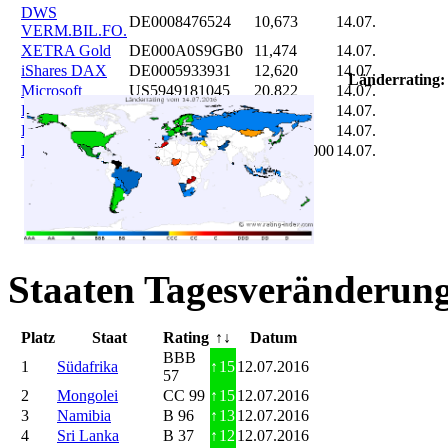
DWS
DE0008476524
10,673
14.07.
VERM.BIL.FO.
XETRA Gold
DE000A0S9GB0
11,474
14.07.
iShares DAX
DE0005933931
12,620
14.07.
Länderrating:
Microsoft
US5949181045
20,822
14.07.
DAIMLER
DE0007100000
46,047
14.07.
Brent Oil
DE000A0KRKM5
71,382
14.07.
Bitcoin
BITCOIN
185.899,000
14.07.
Staaten Tagesveränderung
Platz
Staat
Rating
↑↓
Datum
BBB
1
Südafrika
↑
15
12.07.2016
57
2
Mongolei
CC 99
↑
15
12.07.2016
3
Namibia
B 96
↑
13
12.07.2016
4
Sri Lanka
B 37
↑
12
12.07.2016