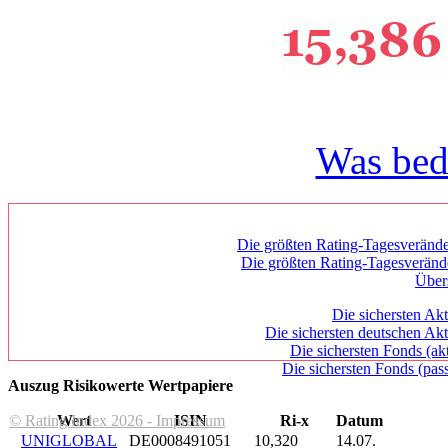
Was bed
Die größten Rating-Tagesverände
Die größten Rating-Tagesverän
Über
Die sichersten Akt
Die sichersten deutschen Akt
Die sichersten Fonds (ak
Die sichersten Fonds (pass
Auszug Risikowerte Wertpapiere
© Rating Index 2026 - Impressum
Wert
ISIN
Ri-x
Datum
UNIGLOBAL
DE0008491051
10,320
14.07.