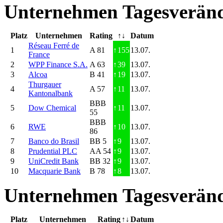
Unternehmen Tagesveränd
Platz
Unternehmen
Rating
↑↓
Datum
Réseau Ferré de
1
A 81
↑
155
13.07.
France
2
WPP Finance S.A.
A 63
↑
39
13.07.
3
Alcoa
B 41
↑
19
13.07.
Thurgauer
4
A 57
↑
11
13.07.
Kantonalbank
BBB
5
Dow Chemical
↑
11
13.07.
55
BBB
6
RWE
↑
10
13.07.
86
7
Banco do Brasil
BB 5
↑
9
13.07.
8
Prudential PLC
AA 54
↑
9
13.07.
9
UniCredit Bank
BB 32
↑
9
13.07.
10
Macquarie Bank
B 78
↑
8
13.07.
Unternehmen Tagesveränd
Platz
Unternehmen
Rating
↑↓
Datum