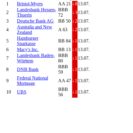
1
Bristol-Myers
AA 21
↓
8
13.07.
Landesbank Hessen-
BBB
2
↓
3
13.07.
Thuerin
72
3
Deutsche Bank AG
BB 50
↓
2
13.07.
Australia and New
4
A 63
↓
2
13.07.
Zealand
Hamburger
5
BB 84
↓
1
13.07.
Sparkasse
6
Macy's Inc.
BB 13
↓
1
13.07.
Landesbank Baden-
BBB
7
↓
1
13.07.
Württem
80
BBB
8
DNB Bank
↓
1
13.07.
59
Federal National
9
AA 47
↓
1
13.07.
Mortgage
BBB
10
UBS
↓
1
13.07.
56