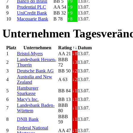
7
Banco do Brasil
BB 5
↑
9
13.07.
8
Prudential PLC
AA 54
↑
9
13.07.
9
UniCredit Bank
BB 32
↑
9
13.07.
10
Macquarie Bank
B 78
↑
8
13.07.
Unternehmen Tagesveränd
Platz
Unternehmen
Rating
↑↓
Datum
1
Bristol-Myers
AA 21
↓
8
13.07.
Landesbank Hessen-
BBB
2
↓
3
13.07.
Thuerin
72
3
Deutsche Bank AG
BB 50
↓
2
13.07.
Australia and New
4
A 63
↓
2
13.07.
Zealand
Hamburger
5
BB 84
↓
1
13.07.
Sparkasse
6
Macy's Inc.
BB 13
↓
1
13.07.
Landesbank Baden-
BBB
7
↓
1
13.07.
Württem
80
BBB
8
DNB Bank
↓
1
13.07.
59
Federal National
9
AA 47
↓
1
13.07.