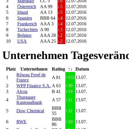
3
Marokko
CC 5
↓
6
12.07.2016
4
Österreich
AA 99
↓
5
12.07.2016
5
Irland
AA 13
↓
5
12.07.2016
6
Spanien
BBB 64
↓
4
12.07.2016
7
Frankreich
AAA 3
↓
4
12.07.2016
8
Tschechien
A 90
↓
3
12.07.2016
9
Belgien
AAA 28
↓
2
12.07.2016
10
USA
AAA 25
↓
2
12.07.2016
Unternehmen Tagesveränd
Platz
Unternehmen
Rating
↑↓
Datum
Réseau Ferré de
1
A 81
↑
155
13.07.
France
2
WPP Finance S.A.
A 63
↑
39
13.07.
3
Alcoa
B 41
↑
19
13.07.
Thurgauer
4
A 57
↑
11
13.07.
Kantonalbank
BBB
5
Dow Chemical
↑
11
13.07.
55
BBB
6
RWE
↑
10
13.07.
86