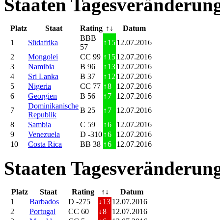
Staaten Tagesveränderung
Platz
Staat
Rating
↑↓
Datum
BBB
1
Südafrika
↑
15
12.07.2016
57
2
Mongolei
CC 99
↑
15
12.07.2016
3
Namibia
B 96
↑
13
12.07.2016
4
Sri Lanka
B 37
↑
12
12.07.2016
5
Nigeria
CC 77
↑
8
12.07.2016
6
Georgien
B 56
↑
7
12.07.2016
Dominikanische
7
B 25
↑
7
12.07.2016
Republik
8
Sambia
C 59
↑
6
12.07.2016
9
Venezuela
D -310
↑
6
12.07.2016
10
Costa Rica
BB 38
↑
6
12.07.2016
Staaten Tagesveränderung
Platz
Staat
Rating
↑↓
Datum
1
Barbados
D -275
↓
13
12.07.2016
2
Portugal
CC 60
↓
8
12.07.2016