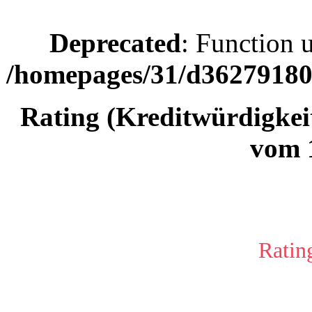
Deprecated
: Function 
/homepages/31/d362791809
Rating (Kreditwürdigke
vom 
Ratin