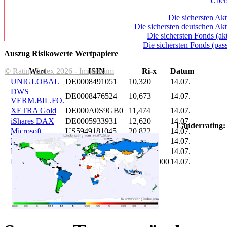
Über
Die sichersten Akt
Die sichersten deutschen Akt
Die sichersten Fonds (ak
Die sichersten Fonds (pass
Auszug Risikowerte Wertpapiere
© Rating Index 2026 - Impressum
Wert
ISIN
Ri-x
Datum
UNIGLOBAL
DE0008491051
10,320
14.07.
DWS
DE0008476524
10,673
14.07.
VERM.BIL.FO.
XETRA Gold
DE000A0S9GB0
11,474
14.07.
iShares DAX
DE0005933931
12,620
14.07.
Länderrating:
Microsoft
US5949181045
20,822
14.07.
DAIMLER
DE0007100000
46,047
14.07.
Brent Oil
DE000A0KRKM5
71,382
14.07.
Bitcoin
BITCOIN
185.899,000
14.07.