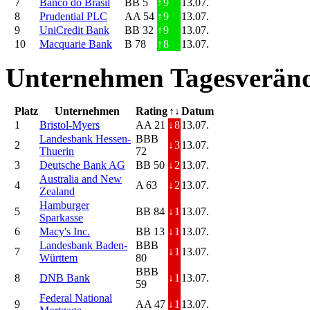
7
Banco do Brasil
BB 5
↑
9
13.07.
8
Prudential PLC
AA 54
↑
9
13.07.
9
UniCredit Bank
BB 32
↑
9
13.07.
10
Macquarie Bank
B 78
↑
8
13.07.
Unternehmen Tagesveränd
Platz
Unternehmen
Rating
↑↓
Datum
1
Bristol-Myers
AA 21
↓
8
13.07.
Landesbank Hessen-
BBB
2
↓
3
13.07.
Thuerin
72
3
Deutsche Bank AG
BB 50
↓
2
13.07.
Australia and New
4
A 63
↓
2
13.07.
Zealand
Hamburger
5
BB 84
↓
1
13.07.
Sparkasse
6
Macy's Inc.
BB 13
↓
1
13.07.
Landesbank Baden-
BBB
7
↓
1
13.07.
Württem
80
BBB
8
DNB Bank
↓
1
13.07.
59
Federal National
9
AA 47
↓
1
13.07.