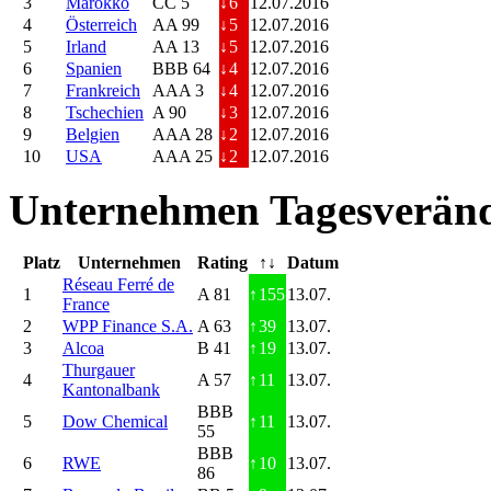
3
Marokko
CC 5
↓
6
12.07.2016
4
Österreich
AA 99
↓
5
12.07.2016
5
Irland
AA 13
↓
5
12.07.2016
6
Spanien
BBB 64
↓
4
12.07.2016
7
Frankreich
AAA 3
↓
4
12.07.2016
8
Tschechien
A 90
↓
3
12.07.2016
9
Belgien
AAA 28
↓
2
12.07.2016
10
USA
AAA 25
↓
2
12.07.2016
Unternehmen Tagesveränd
Platz
Unternehmen
Rating
↑↓
Datum
Réseau Ferré de
1
A 81
↑
155
13.07.
France
2
WPP Finance S.A.
A 63
↑
39
13.07.
3
Alcoa
B 41
↑
19
13.07.
Thurgauer
4
A 57
↑
11
13.07.
Kantonalbank
BBB
5
Dow Chemical
↑
11
13.07.
55
BBB
6
RWE
↑
10
13.07.
86