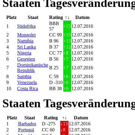
Staaten Tagesveränderung
Platz
Staat
Rating
↑↓
Datum
BBB
1
Südafrika
↑
15
12.07.2016
57
2
Mongolei
CC 99
↑
15
12.07.2016
3
Namibia
B 96
↑
13
12.07.2016
4
Sri Lanka
B 37
↑
12
12.07.2016
5
Nigeria
CC 77
↑
8
12.07.2016
6
Georgien
B 56
↑
7
12.07.2016
Dominikanische
7
B 25
↑
7
12.07.2016
Republik
8
Sambia
C 59
↑
6
12.07.2016
9
Venezuela
D -310
↑
6
12.07.2016
10
Costa Rica
BB 38
↑
6
12.07.2016
Staaten Tagesveränderung
Platz
Staat
Rating
↑↓
Datum
1
Barbados
D -275
↓
13
12.07.2016
2
Portugal
CC 60
↓
8
12.07.2016