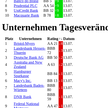
7
Banco do Brasil
BB 5
↑
9
13.07.
8
Prudential PLC
AA 54
↑
9
13.07.
9
UniCredit Bank
BB 32
↑
9
13.07.
10
Macquarie Bank
B 78
↑
8
13.07.
Unternehmen Tagesveränd
Platz
Unternehmen
Rating
↑↓
Datum
1
Bristol-Myers
AA 21
↓
8
13.07.
Landesbank Hessen-
BBB
2
↓
3
13.07.
Thuerin
72
3
Deutsche Bank AG
BB 50
↓
2
13.07.
Australia and New
4
A 63
↓
2
13.07.
Zealand
Hamburger
5
BB 84
↓
1
13.07.
Sparkasse
6
Macy's Inc.
BB 13
↓
1
13.07.
Landesbank Baden-
BBB
7
↓
1
13.07.
Württem
80
BBB
8
DNB Bank
↓
1
13.07.
59
Federal National
9
AA 47
↓
1
13.07.