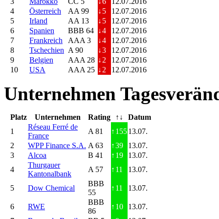
3
Marokko
CC 5
↓
6
12.07.2016
4
Österreich
AA 99
↓
5
12.07.2016
5
Irland
AA 13
↓
5
12.07.2016
6
Spanien
BBB 64
↓
4
12.07.2016
7
Frankreich
AAA 3
↓
4
12.07.2016
8
Tschechien
A 90
↓
3
12.07.2016
9
Belgien
AAA 28
↓
2
12.07.2016
10
USA
AAA 25
↓
2
12.07.2016
Unternehmen Tagesveränd
Platz
Unternehmen
Rating
↑↓
Datum
Réseau Ferré de
1
A 81
↑
155
13.07.
France
2
WPP Finance S.A.
A 63
↑
39
13.07.
3
Alcoa
B 41
↑
19
13.07.
Thurgauer
4
A 57
↑
11
13.07.
Kantonalbank
BBB
5
Dow Chemical
↑
11
13.07.
55
BBB
6
RWE
↑
10
13.07.
86