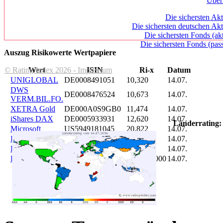
Über
Die sichersten Akt
Die sichersten deutschen Akt
Die sichersten Fonds (ak
Die sichersten Fonds (pass
Auszug Risikowerte Wertpapiere
© Rating Index 2026 - Impressum
Wert
ISIN
Ri-x
Datum
UNIGLOBAL
DE0008491051
10,320
14.07.
DWS
DE0008476524
10,673
14.07.
VERM.BIL.FO.
XETRA Gold
DE000A0S9GB0
11,474
14.07.
iShares DAX
DE0005933931
12,620
14.07.
Länderrating:
Microsoft
US5949181045
20,822
14.07.
DAIMLER
DE0007100000
46,047
14.07.
Brent Oil
DE000A0KRKM5
71,382
14.07.
Bitcoin
BITCOIN
185.899,000
14.07.