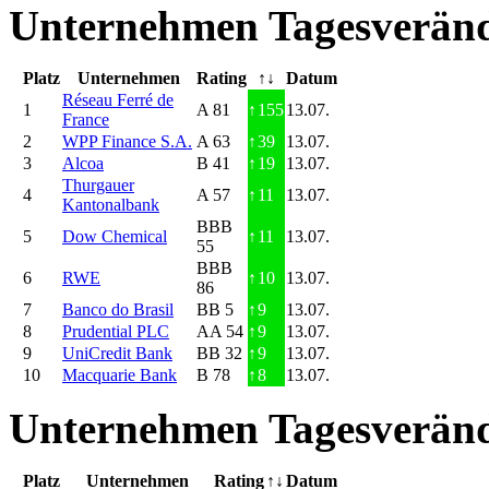
Unternehmen Tagesveränd
Platz
Unternehmen
Rating
↑↓
Datum
Réseau Ferré de
1
A 81
↑
155
13.07.
France
2
WPP Finance S.A.
A 63
↑
39
13.07.
3
Alcoa
B 41
↑
19
13.07.
Thurgauer
4
A 57
↑
11
13.07.
Kantonalbank
BBB
5
Dow Chemical
↑
11
13.07.
55
BBB
6
RWE
↑
10
13.07.
86
7
Banco do Brasil
BB 5
↑
9
13.07.
8
Prudential PLC
AA 54
↑
9
13.07.
9
UniCredit Bank
BB 32
↑
9
13.07.
10
Macquarie Bank
B 78
↑
8
13.07.
Unternehmen Tagesveränd
Platz
Unternehmen
Rating
↑↓
Datum