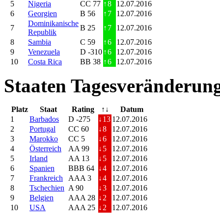
5
Nigeria
CC 77
↑
8
12.07.2016
6
Georgien
B 56
↑
7
12.07.2016
Dominikanische
7
B 25
↑
7
12.07.2016
Republik
8
Sambia
C 59
↑
6
12.07.2016
9
Venezuela
D -310
↑
6
12.07.2016
10
Costa Rica
BB 38
↑
6
12.07.2016
Staaten Tagesveränderung
Platz
Staat
Rating
↑↓
Datum
1
Barbados
D -275
↓
13
12.07.2016
2
Portugal
CC 60
↓
8
12.07.2016
3
Marokko
CC 5
↓
6
12.07.2016
4
Österreich
AA 99
↓
5
12.07.2016
5
Irland
AA 13
↓
5
12.07.2016
6
Spanien
BBB 64
↓
4
12.07.2016
7
Frankreich
AAA 3
↓
4
12.07.2016
8
Tschechien
A 90
↓
3
12.07.2016
9
Belgien
AAA 28
↓
2
12.07.2016
10
USA
AAA 25
↓
2
12.07.2016