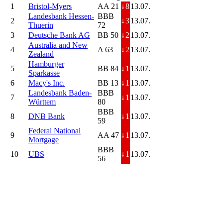
1
Bristol-Myers
AA 21
↓
8
13.07.
Landesbank Hessen-
BBB
2
↓
3
13.07.
Thuerin
72
3
Deutsche Bank AG
BB 50
↓
2
13.07.
Australia and New
4
A 63
↓
2
13.07.
Zealand
Hamburger
5
BB 84
↓
1
13.07.
Sparkasse
6
Macy's Inc.
BB 13
↓
1
13.07.
Landesbank Baden-
BBB
7
↓
1
13.07.
Württem
80
BBB
8
DNB Bank
↓
1
13.07.
59
Federal National
9
AA 47
↓
1
13.07.
Mortgage
BBB
10
UBS
↓
1
13.07.
56