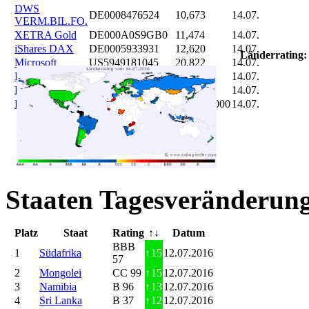
DWS
DE0008476524
10,673
14.07.
VERM.BIL.FO.
XETRA Gold
DE000A0S9GB0
11,474
14.07.
iShares DAX
DE0005933931
12,620
14.07.
Länderrating:
Microsoft
US5949181045
20,822
14.07.
DAIMLER
DE0007100000
46,047
14.07.
Brent Oil
DE000A0KRKM5
71,382
14.07.
Bitcoin
BITCOIN
185.899,000
14.07.
Staaten Tagesveränderung
Platz
Staat
Rating
↑↓
Datum
BBB
1
Südafrika
↑
15
12.07.2016
57
2
Mongolei
CC 99
↑
15
12.07.2016
3
Namibia
B 96
↑
13
12.07.2016
4
Sri Lanka
B 37
↑
12
12.07.2016