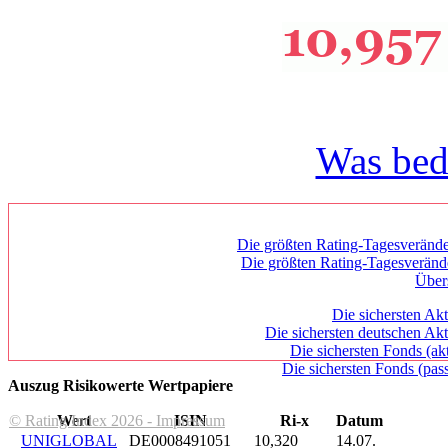
Was bed
Die größten Rating-Tagesverände
Die größten Rating-Tagesverän
Über
Die sichersten Akt
Die sichersten deutschen Akt
Die sichersten Fonds (ak
Die sichersten Fonds (pass
Auszug Risikowerte Wertpapiere
© Rating Index 2026 - Impressum
Wert
ISIN
Ri-x
Datum
UNIGLOBAL
DE0008491051
10,320
14.07.